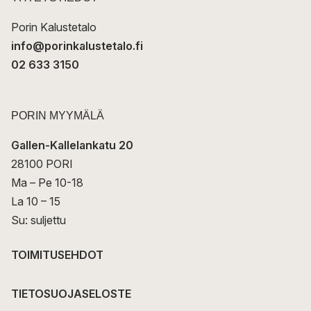
i
Porin Kalustetalo
info@porinkalustetalo.fi
02 633 3150
PORIN MYYMÄLÄ
Gallen-Kallelankatu 20
28100 PORI
Ma – Pe 10-18
La 10 – 15
Su: suljettu
TOIMITUSEHDOT
TIETOSUOJASELOSTE