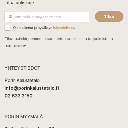
c
Tilaa uutiskirje
e
Tilaa
nimi.sukunimi@osoite.com
b
S
ä
o
Olen lukenut ja hyväksyn
käyttöehdot
.
h
k
o
Tilaa uutiskirjeemme ja saat tietoa uusimmista tarjouksista ja
ö
uutuuksista!
k
p
o
s
t
YHTEYSTIEDOT
i
Porin Kalustetalo
info@porinkalustetalo.fi
02 633 3150
PORIN MYYMÄLÄ