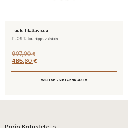
FLOS Tatou riippuvalaisin
607,00
€
485,60
€
VALITSE VAIHTOEHDOISTA
Tällä
tuotteella
on
useampi
Porin Kalustetalo
muunnelma.