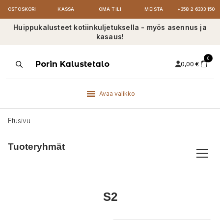
OSTOSKORI
KASSA
OMA TILI
MEISTÄ
+358 2 6333 150
Huippukalusteet kotiinkuljetuksella - myös asennus ja
kasaus!
0
Products
Porin Kalustetalo
0,00
€
search
Avaa valikko
Etusivu
Tuoteryhmät
S2