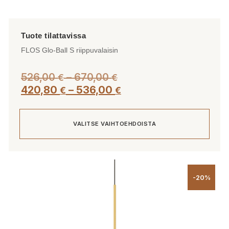
FLOS Glo-Ball S riippuvalaisin
Hintaluokka:
526,00
–
670,00
€
€
526,00 €
Hintaluokka:
420,80
–
536,00
€
€
-
420,80 €
670,00 €
-
VALITSE VAIHTOEHDOISTA
536,00 €
Tällä
tuotteella
-20%
on
useampi
muunnelma.
Voit