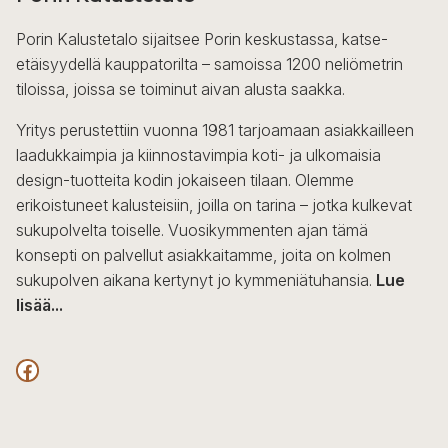
Voit
Porin Kalustetalo sijaitsee Porin keskustassa, katse-
tehdä
etäisyydellä kauppatorilta – samoissa 1200 neliömetrin
valinnat
tiloissa, joissa se toiminut aivan alusta saakka.
tuotteen
sivulla.
Yritys perustettiin vuonna 1981 tarjoamaan asiakkailleen
laadukkaimpia ja kiinnostavimpia koti- ja ulkomaisia
design-tuotteita kodin jokaiseen tilaan. Olemme
erikoistuneet kalusteisiin, joilla on tarina – jotka kulkevat
sukupolvelta toiselle. Vuosikymmenten ajan tämä
konsepti on palvellut asiakkaitamme, joita on kolmen
sukupolven aikana kertynyt jo kymmeniätuhansia.
Lue
lisää...
F
a