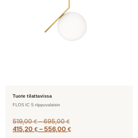
tehdä
valinnat
tuotteen
sivulla.
FLOS IC S riippuvalaisin
Hintaluokka:
519,00
–
695,00
€
€
519,00 €
Hintaluokka:
415,20
–
556,00
€
€
-
415,20 €