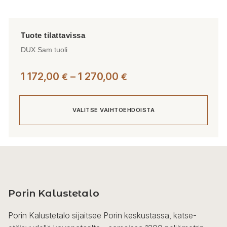
DUX Sam tuoli
Hintaluokka:
1 172,00
–
1 270,00
€
€
1
172,00 €
VALITSE VAIHTOEHDOISTA
-
1
270,00 €
Tällä
tuotteella
on
useampi
Porin Kalustetalo
muunnelma.
Voit
Porin Kalustetalo sijaitsee Porin keskustassa, katse-
tehdä