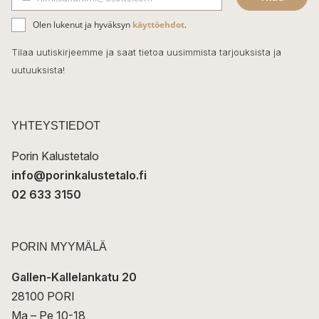
b
S
ä
o
Olen lukenut ja hyväksyn
käyttöehdot
.
h
k
o
Tilaa uutiskirjeemme ja saat tietoa uusimmista tarjouksista ja
ö
uutuuksista!
k
p
o
s
t
YHTEYSTIEDOT
i
Porin Kalustetalo
info@porinkalustetalo.fi
02 633 3150
PORIN MYYMÄLÄ
Gallen-Kallelankatu 20
28100 PORI
Ma – Pe 10-18