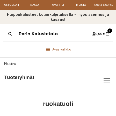
OSTOSKORI
KASSA
OMA TILI
MEISTÄ
+358 2 6333 150
Huippukalusteet kotiinkuljetuksella - myös asennus ja
kasaus!
0
Products
Porin Kalustetalo
0,00
€
search
Avaa valikko
Etusivu
Tuoteryhmät
ruokatuoli