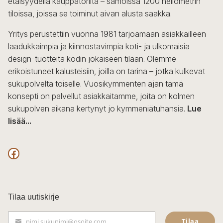
etäisyydellä kauppatorilta – samoissa 1200 neliömetrin
valinnat
tiloissa, joissa se toiminut aivan alusta saakka.
tuotteen
sivulla.
Yritys perustettiin vuonna 1981 tarjoamaan asiakkailleen
laadukkaimpia ja kiinnostavimpia koti- ja ulkomaisia
design-tuotteita kodin jokaiseen tilaan. Olemme
erikoistuneet kalusteisiin, joilla on tarina – jotka kulkevat
sukupolvelta toiselle. Vuosikymmenten ajan tämä
konsepti on palvellut asiakkaitamme, joita on kolmen
sukupolven aikana kertynyt jo kymmeniätuhansia.
Lue
lisää...
F
a
c
Tilaa uutiskirje
e
Tilaa
nimi.sukunimi@osoite.com