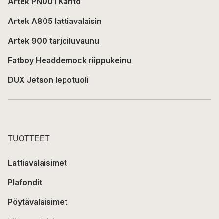
Artek PN001 Kanto
Artek A805 lattiavalaisin
Artek 900 tarjoiluvaunu
Fatboy Headdemock riippukeinu
DUX Jetson lepotuoli
TUOTTEET
Lattiavalaisimet
Plafondit
Pöytävalaisimet