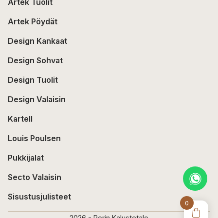
Artek Tuolit
Artek Pöydät
Design Kankaat
Design Sohvat
Design Tuolit
Design Valaisin
Kartell
Louis Poulsen
Pukkijalat
Secto Valaisin
Sisustusjulisteet
0
2026 - Porin Kalustetalo