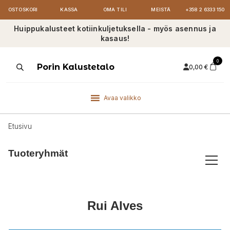
OSTOSKORI
KASSA
OMA TILI
MEISTÄ
+358 2 6333 150
Huippukalusteet kotiinkuljetuksella - myös asennus ja
kasaus!
0
Products
Porin Kalustetalo
0,00
€
search
Avaa valikko
Etusivu
Tuoteryhmät
Rui Alves