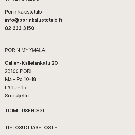
i
Porin Kalustetalo
info@porinkalustetalo.fi
02 633 3150
PORIN MYYMÄLÄ
Gallen-Kallelankatu 20
28100 PORI
Ma – Pe 10-18
La 10 – 15
Su: suljettu
TOIMITUSEHDOT
TIETOSUOJASELOSTE