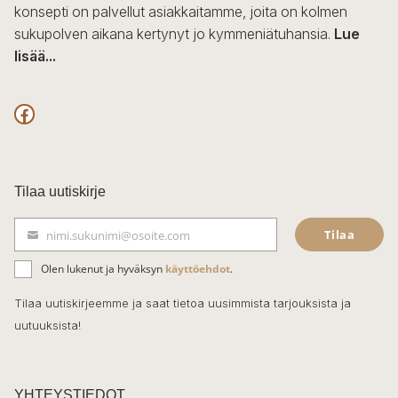
konsepti on palvellut asiakkaitamme, joita on kolmen
sukupolven aikana kertynyt jo kymmeniätuhansia.
Lue
lisää...
F
a
c
Tilaa uutiskirje
e
Tilaa
nimi.sukunimi@osoite.com
b
S
ä
o
Olen lukenut ja hyväksyn
käyttöehdot
.
h
k
o
Tilaa uutiskirjeemme ja saat tietoa uusimmista tarjouksista ja
ö
uutuuksista!
k
p
o
s
t
YHTEYSTIEDOT