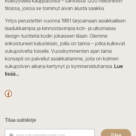
etäisyydellä kauppatorilta – samoissa 1200 neliömetrin
valinnat
tiloissa, joissa se toiminut aivan alusta saakka.
tuotteen
sivulla.
Yritys perustettiin vuonna 1981 tarjoamaan asiakkailleen
laadukkaimpia ja kiinnostavimpia koti- ja ulkomaisia
design-tuotteita kodin jokaiseen tilaan. Olemme
erikoistuneet kalusteisiin, joilla on tarina – jotka kulkevat
sukupolvelta toiselle. Vuosikymmenten ajan tämä
konsepti on palvellut asiakkaitamme, joita on kolmen
sukupolven aikana kertynyt jo kymmeniätuhansia.
Lue
lisää...
F
a
c
Tilaa uutiskirje
e
Tilaa
nimi.sukunimi@osoite.com