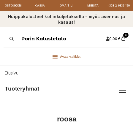
OSTOSKORI
KASSA
OMA TILI
MEISTÄ
+358 2 6333 150
Huippukalusteet kotiinkuljetuksella - myös asennus ja
kasaus!
0
Products
Porin Kalustetalo
0,00
€
search
Avaa valikko
Etusivu
Tuoteryhmät
roosa