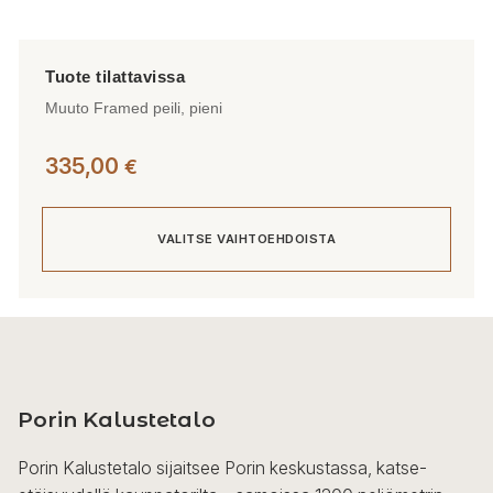
Muuto Framed peili, pieni
335,00
€
VALITSE VAIHTOEHDOISTA
Tällä
tuotteella
on
useampi
Porin Kalustetalo
muunnelma.
Voit
Porin Kalustetalo sijaitsee Porin keskustassa, katse-
tehdä