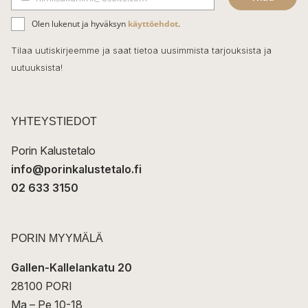
b
S
ä
o
Olen lukenut ja hyväksyn
käyttöehdot
.
h
k
o
Tilaa uutiskirjeemme ja saat tietoa uusimmista tarjouksista ja
ö
uutuuksista!
k
p
o
s
t
YHTEYSTIEDOT
i
Porin Kalustetalo
info@porinkalustetalo.fi
02 633 3150
PORIN MYYMÄLÄ
Gallen-Kallelankatu 20
28100 PORI
Ma – Pe 10-18