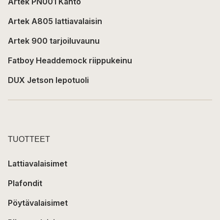
Artek PN001 Kanto
Artek A805 lattiavalaisin
Artek 900 tarjoiluvaunu
Fatboy Headdemock riippukeinu
DUX Jetson lepotuoli
TUOTTEET
Lattiavalaisimet
Plafondit
Pöytävalaisimet