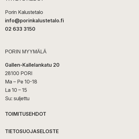
i
Porin Kalustetalo
info@porinkalustetalo.fi
02 633 3150
PORIN MYYMÄLÄ
Gallen-Kallelankatu 20
28100 PORI
Ma – Pe 10-18
La 10 – 15
Su: suljettu
TOIMITUSEHDOT
TIETOSUOJASELOSTE