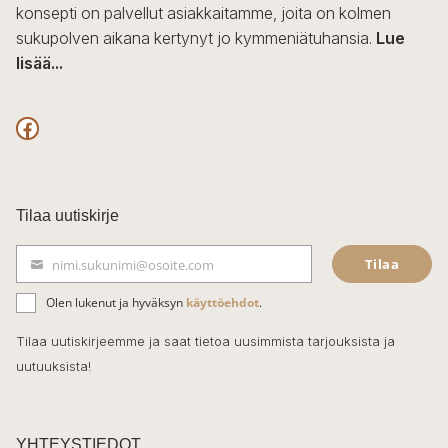
konsepti on palvellut asiakkaitamme, joita on kolmen
sukupolven aikana kertynyt jo kymmeniätuhansia.
Lue
lisää...
F
a
c
Tilaa uutiskirje
e
Tilaa
nimi.sukunimi@osoite.com
b
S
ä
o
Olen lukenut ja hyväksyn
käyttöehdot
.
h
k
o
Tilaa uutiskirjeemme ja saat tietoa uusimmista tarjouksista ja
ö
uutuuksista!
k
p
o
s
t
YHTEYSTIEDOT