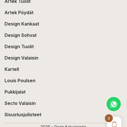
Artek Tuolit
Artek Pöydät
Design Kankaat
Design Sohvat
Design Tuolit
Design Valaisin
Kartell
Louis Poulsen
Pukkijalat
Secto Valaisin
Sisustusjulisteet
0
2026 - Porin Kalustetalo