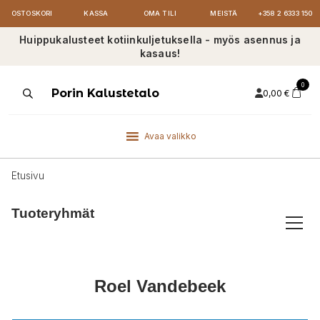
OSTOSKORI
KASSA
OMA TILI
MEISTÄ
+358 2 6333 150
Huippukalusteet kotiinkuljetuksella - myös asennus ja
kasaus!
0
Products
Porin Kalustetalo
0,00
€
search
Avaa valikko
Etusivu
Tuoteryhmät
Roel Vandebeek