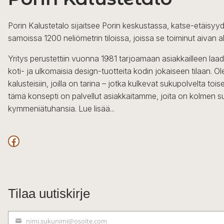
Porin Kalustetalo sijaitsee Porin keskustassa, katse-etäisyyd
samoissa 1200 neliömetrin tiloissa, joissa se toiminut aivan a
Yritys perustettiin vuonna 1981 tarjoamaan asiakkailleen laa
koti- ja ulkomaisia design-tuotteita kodin jokaiseen tilaan. 
kalusteisiin, joilla on tarina – jotka kulkevat sukupolvelta to
tämä konsepti on palvellut asiakkaitamme, joita on kolmen s
kymmeniätuhansia.
Lue lisää...
Facebook
Tilaa uutiskirje
nimi.sukunimi@osoite.com