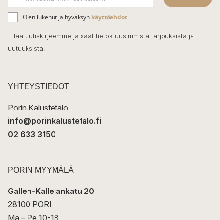
b
S
ä
o
Olen lukenut ja hyväksyn
käyttöehdot
.
h
k
o
Tilaa uutiskirjeemme ja saat tietoa uusimmista tarjouksista ja
ö
uutuuksista!
k
p
o
s
t
YHTEYSTIEDOT
i
Porin Kalustetalo
info@porinkalustetalo.fi
02 633 3150
PORIN MYYMÄLÄ
Gallen-Kallelankatu 20
28100 PORI
Ma – Pe 10-18