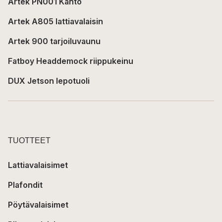
Artek PN001 Kanto
Artek A805 lattiavalaisin
Artek 900 tarjoiluvaunu
Fatboy Headdemock riippukeinu
DUX Jetson lepotuoli
TUOTTEET
Lattiavalaisimet
Plafondit
Pöytävalaisimet