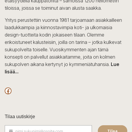
etäisyydellä kauppatorilta – samoissa 1200 neliömetrin
valinnat
tiloissa, joissa se toiminut aivan alusta saakka.
tuotteen
sivulla.
Yritys perustettiin vuonna 1981 tarjoamaan asiakkailleen
laadukkaimpia ja kiinnostavimpia koti- ja ulkomaisia
design-tuotteita kodin jokaiseen tilaan. Olemme
erikoistuneet kalusteisiin, joilla on tarina – jotka kulkevat
sukupolvelta toiselle. Vuosikymmenten ajan tämä
konsepti on palvellut asiakkaitamme, joita on kolmen
sukupolven aikana kertynyt jo kymmeniätuhansia.
Lue
lisää...
F
a
c
Tilaa uutiskirje
e
Tilaa
nimi.sukunimi@osoite.com