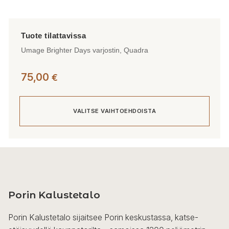
Umage Brighter Days varjostin, Quadra
75,00
€
VALITSE VAIHTOEHDOISTA
Tällä
tuotteella
on
useampi
Porin Kalustetalo
muunnelma.
Voit
Porin Kalustetalo sijaitsee Porin keskustassa, katse-
tehdä