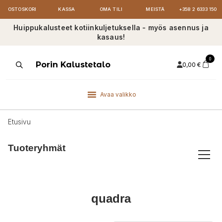
OSTOSKORI
KASSA
OMA TILI
MEISTÄ
+358 2 6333 150
Huippukalusteet kotiinkuljetuksella - myös asennus ja
kasaus!
0
Products
Porin Kalustetalo
0,00
€
search
Avaa valikko
Etusivu
Tuoteryhmät
quadra