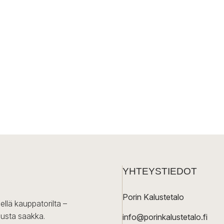
YHTEYSTIEDOT
Porin Kalustetalo
ellä kauppatorilta –
lusta saakka.
info@porinkalustetalo.fi