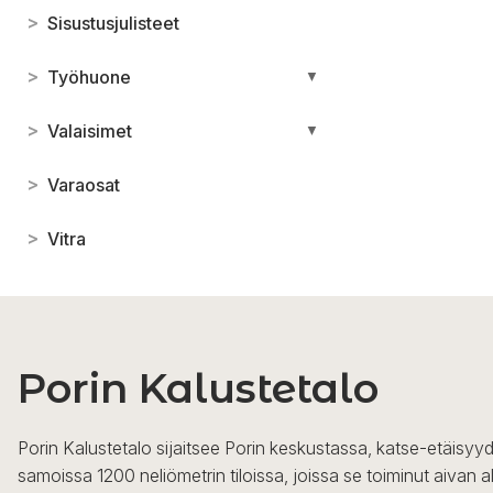
>
Sisustusjulisteet
>
Työhuone
▼
>
Valaisimet
▼
>
Varaosat
>
Vitra
Porin Kalustetalo
Porin Kalustetalo sijaitsee Porin keskustassa, katse-etäisyyd
samoissa 1200 neliömetrin tiloissa, joissa se toiminut aivan a