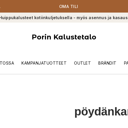
A
OMA TILI
Huippukalusteet kotiinkuljetuksella - myös asennus ja kasaus
Porin Kalustetalo
TOSSA
KAMPANJATUOTTEET
OUTLET
BRÄNDIT
P
pöydänka