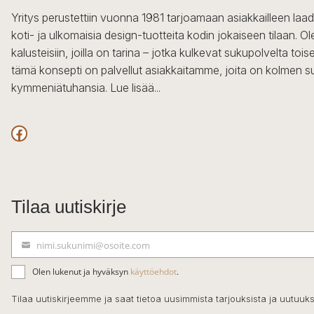
Yritys perustettiin vuonna 1981 tarjoamaan asiakkailleen laa
koti- ja ulkomaisia design-tuotteita kodin jokaiseen tilaan. 
kalusteisiin, joilla on tarina – jotka kulkevat sukupolvelta to
tämä konsepti on palvellut asiakkaitamme, joita on kolmen s
kymmeniätuhansia.
Lue lisää...
Facebook
Tilaa uutiskirje
nimi.sukunimi@osoite.com
S
ä
Olen lukenut ja hyväksyn
käyttöehdot
.
h
k
Tilaa uutiskirjeemme ja saat tietoa uusimmista tarjouksista ja uutuuks
ö