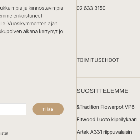
dukkaimpia ja kiinnostavimpia
02 633 3150
Olemme erikoistuneet
iselle. Vuosikymmenten ajan
ukupolven aikana kertynyt jo
TOIMITUSEHDOT
SUOSITTELEMME
&Tradition Flowerpot VP8
Tilaa
Fitwood Luoto kiipeilykaari
Artek A331 riippuvalaisin
ista!