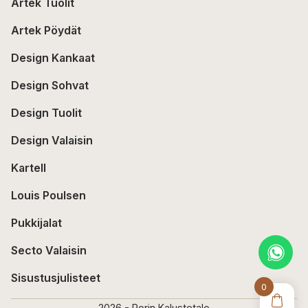
Artek Tuolit
Artek Pöydät
Design Kankaat
Design Sohvat
Design Tuolit
Design Valaisin
Kartell
Louis Poulsen
Pukkijalat
Secto Valaisin
Sisustusjulisteet
0
2026 - Porin Kalustetalo