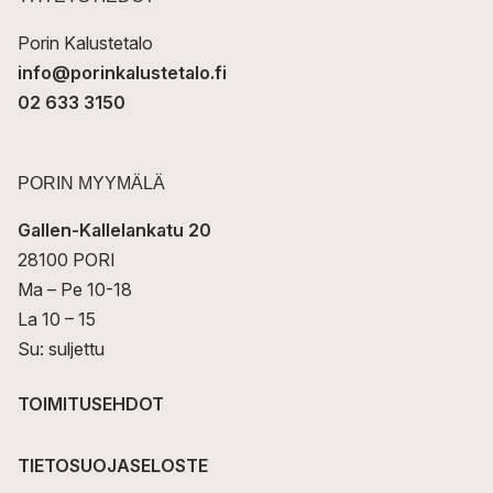
i
Porin Kalustetalo
info@porinkalustetalo.fi
02 633 3150
PORIN MYYMÄLÄ
Gallen-Kallelankatu 20
28100 PORI
Ma – Pe 10-18
La 10 – 15
Su: suljettu
TOIMITUSEHDOT
TIETOSUOJASELOSTE