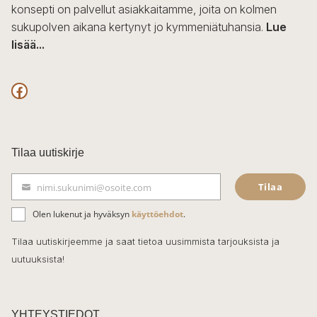
konsepti on palvellut asiakkaitamme, joita on kolmen
sukupolven aikana kertynyt jo kymmeniätuhansia.
Lue
lisää...
F
a
c
Tilaa uutiskirje
e
Tilaa
nimi.sukunimi@osoite.com
b
S
ä
o
Olen lukenut ja hyväksyn
käyttöehdot
.
h
k
o
Tilaa uutiskirjeemme ja saat tietoa uusimmista tarjouksista ja
ö
uutuuksista!
k
p
o
s
t
YHTEYSTIEDOT