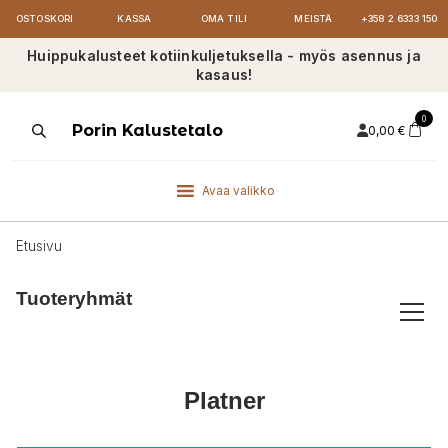
OSTOSKORI
KASSA
OMA TILI
MEISTÄ
+358 2 6333 150
Huippukalusteet kotiinkuljetuksella - myös asennus ja
kasaus!
0
Products
Porin Kalustetalo
0,00
€
search
Avaa valikko
Etusivu
Tuoteryhmät
Platner