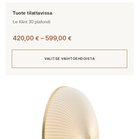
Le Klint 30 plafondi
Hintaluokka:
420,00
–
599,00
€
€
420,00 €
-
VALITSE VAIHTOEHDOISTA
599,00 €
Tällä
tuotteella
on
useampi
muunnelma.
Voit
tehdä
valinnat