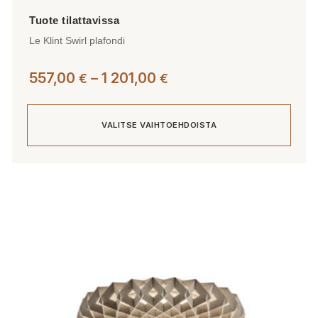
Le Klint Swirl plafondi
Hintaluokka:
557,00
–
1 201,00
€
€
557,00 €
-
VALITSE VAIHTOEHDOISTA
1
201,00 €
Tällä
tuotteella
on
useampi
muunnelma.
Voit
tehdä
valinnat
tuotteen