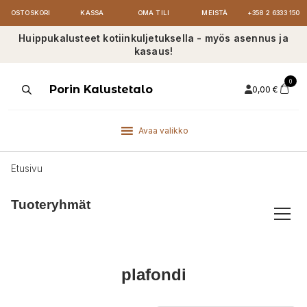
OSTOSKORI
KASSA
OMA TILI
MEISTÄ
+358 2 6333 150
Huippukalusteet kotiinkuljetuksella - myös asennus ja
kasaus!
0
Products
Porin Kalustetalo
0,00
€
search
Avaa valikko
Etusivu
Tuoteryhmät
plafondi