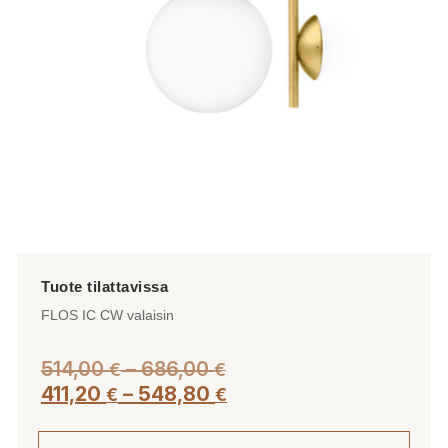
FLOS IC CW valaisin
Hintaluokka:
514,00
–
686,00
€
€
514,00 €
Hintaluokka:
411,20
–
548,80
€
€
-
411,20 €
686,00 €
-