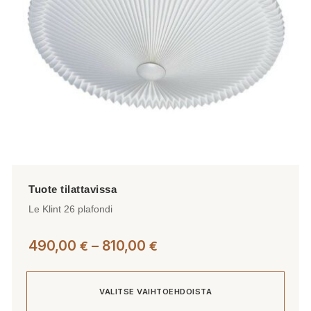
tuotteen
sivulla.
Le Klint 26 plafondi
Hintaluokka:
490,00
–
810,00
€
€
490,00 €
-
VALITSE VAIHTOEHDOISTA
810,00 €