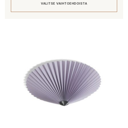
VALITSE VAIHTOEHDOISTA
548,80 €
Tällä
tuotteella
on
useampi
muunnelma.
Voit
tehdä
valinnat
tuotteen
sivulla.