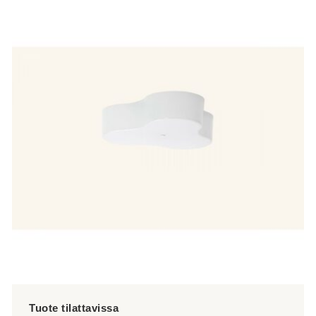
tuotteella
on
useampi
muunnelma.
Voit
tehdä
valinnat
tuotteen
sivulla.