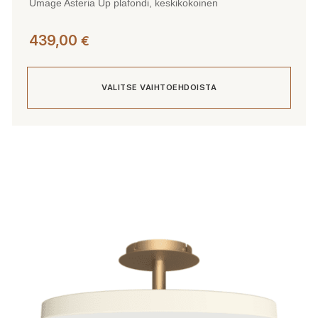
Umage Asteria Up plafondi, keskikokoinen
439,00
€
VALITSE VAIHTOEHDOISTA
Tällä
tuotteella
on
useampi
muunnelma.
Voit
tehdä
valinnat
tuotteen
sivulla.