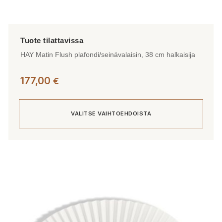
HAY Matin Flush plafondi/seinävalaisin, 38 cm halkaisija
177,00
€
VALITSE VAIHTOEHDOISTA
Tällä
tuotteella
on
useampi
muunnelma.
Voit
tehdä