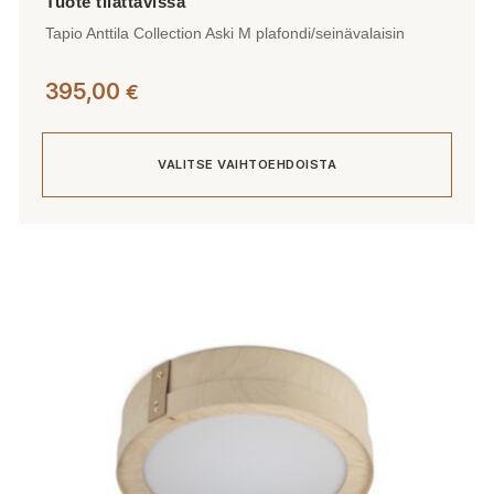
Tapio Anttila Collection Aski M plafondi/seinävalaisin
395,00
€
VALITSE VAIHTOEHDOISTA
Tällä
tuotteella
on
useampi
muunnelma.
Voit
tehdä
valinnat
tuotteen
sivulla.