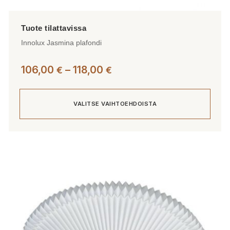
Innolux Jasmina plafondi
Hintaluokka:
106,00
–
118,00
€
€
106,00 €
-
VALITSE VAIHTOEHDOISTA
118,00 €
Tällä
tuotteella
on
useampi
muunnelma.
Voit
tehdä
valinnat