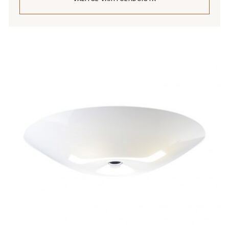
Tällä
tuotteella
on
useampi
muunnelma.
Voit
tehdä
valinnat
tuotteen
sivulla.