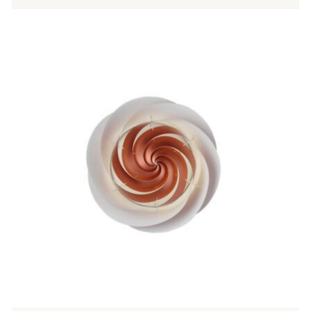
Tällä
tuotteella
on
useampi
muunnelma.
Voit
tehdä
valinnat
tuotteen
sivulla.