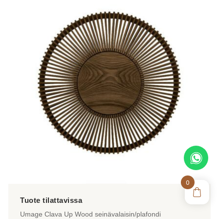
on
useampi
muunnelma.
Voit
tehdä
valinnat
tuotteen
sivulla.
0
Umage Clava Up Wood seinävalaisin/plafondi