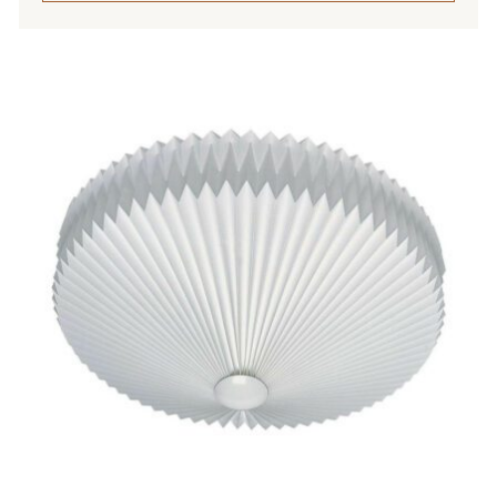
Tällä
tuotteella
on
useampi
muunnelma.
Voit
tehdä
valinnat
tuotteen
sivulla.