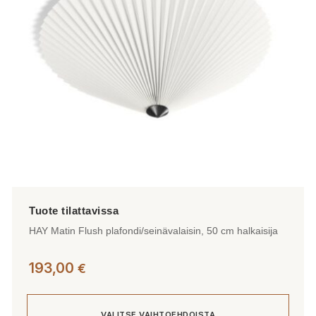
valinnat
tuotteen
sivulla.
HAY Matin Flush plafondi/seinävalaisin, 50 cm halkaisija
193,00
€
VALITSE VAIHTOEHDOISTA