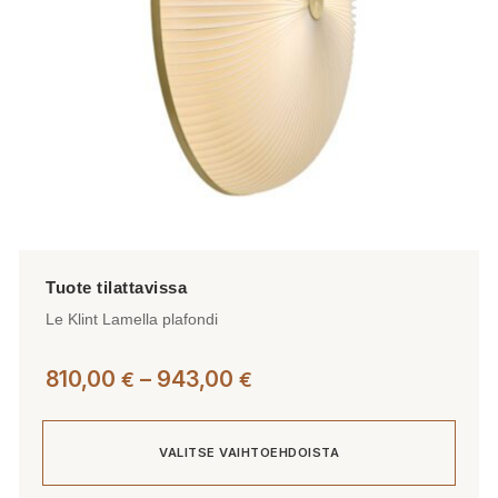
tuotteen
sivulla.
Le Klint Lamella plafondi
Hintaluokka:
810,00
–
943,00
€
€
810,00 €
-
VALITSE VAIHTOEHDOISTA
943,00 €