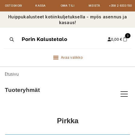
OSTOSKORI
KASSA
OMA TILI
MEISTÄ
+358 2 6333 150
Huippukalusteet kotiinkuljetuksella - myös asennus ja
kasaus!
0
Products
Porin Kalustetalo
0,00
€
search
Avaa valikko
Etusivu
Tuoteryhmät
Pirkka