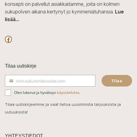
konsepti on palvellut asiakkaitamme, joita on kolmen
sukupolven aikana kertynyt jo kymmeniätuhansia.
Lue
lisää...
F
a
c
Tilaa uutiskirje
e
Tilaa
nimi.sukunimi@osoite.com
b
S
ä
o
Olen lukenut ja hyväksyn
käyttöehdot
.
h
k
o
Tilaa uutiskirjeemme ja saat tietoa uusimmista tarjouksista ja
ö
uutuuksista!
k
p
o
s
t
YHTEYSTIEDOT