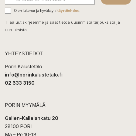
b
S
ä
o
Olen lukenut ja hyväksyn
käyttöehdot
.
h
k
o
Tilaa uutiskirjeemme ja saat tietoa uusimmista tarjouksista ja
ö
uutuuksista!
k
p
o
s
t
YHTEYSTIEDOT
i
Porin Kalustetalo
info@porinkalustetalo.fi
02 633 3150
PORIN MYYMÄLÄ
Gallen-Kallelankatu 20
28100 PORI
Ma – Pe 10-18