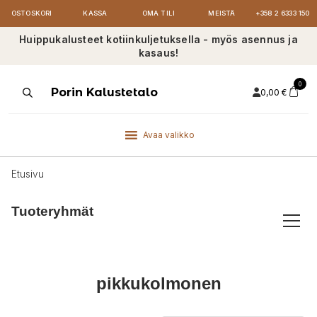
OSTOSKORI
KASSA
OMA TILI
MEISTÄ
+358 2 6333 150
Huippukalusteet kotiinkuljetuksella - myös asennus ja
kasaus!
0
Products
Porin Kalustetalo
0,00
€
search
Avaa valikko
Etusivu
Tuoteryhmät
pikkukolmonen