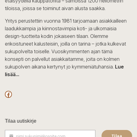
etäisyydellä kauppatorilta – samoissa 1200 neliömetrin
tiloissa, joissa se toiminut aivan alusta saakka.
Yritys perustettiin vuonna 1981 tarjoamaan asiakkailleen
laadukkaimpia ja kiinnostavimpia koti- ja ulkomaisia
design-tuotteita kodin jokaiseen tilaan. Olemme
erikoistuneet kalusteisiin, joilla on tarina – jotka kulkevat
sukupolvelta toiselle. Vuosikymmenten ajan tämä
konsepti on palvellut asiakkaitamme, joita on kolmen
sukupolven aikana kertynyt jo kymmeniätuhansia.
Lue
lisää...
F
a
c
Tilaa uutiskirje
e
Tilaa
nimi.sukunimi@osoite.com