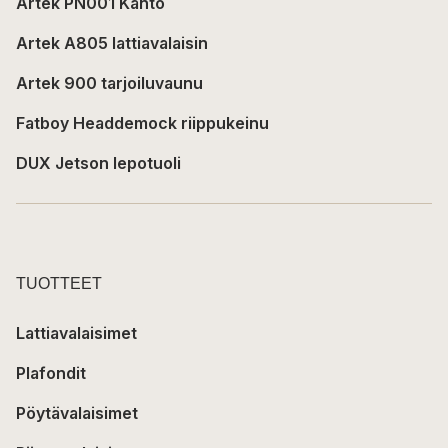
Artek PN001 Kanto
Artek A805 lattiavalaisin
Artek 900 tarjoiluvaunu
Fatboy Headdemock riippukeinu
DUX Jetson lepotuoli
TUOTTEET
Lattiavalaisimet
Plafondit
Pöytävalaisimet