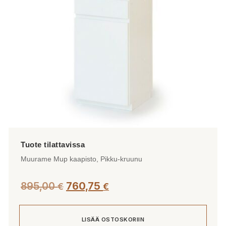
valinnat
tuotteen
sivulla.
Muurame Mup kaapisto, Pikku-kruunu
895,00
760,75
€
€
LISÄÄ OSTOSKORIIN