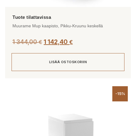
Muurame Mup kaapisto, Pikku-Kruunu keskellä
1 344,00
1 142,40
€
€
LISÄÄ OSTOSKORIIN
-15%