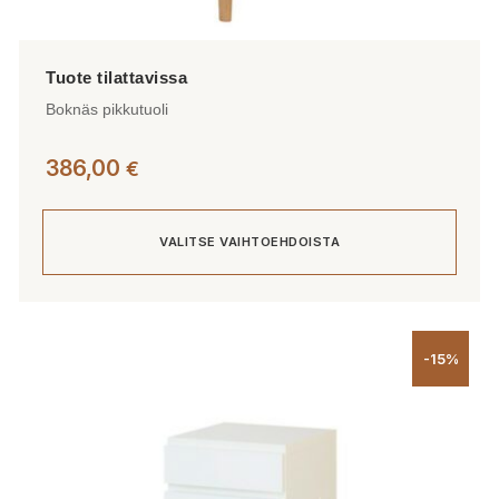
Boknäs pikkutuoli
386,00
€
VALITSE VAIHTOEHDOISTA
Tällä
tuotteella
-15%
on
useampi
muunnelma.
Voit
tehdä