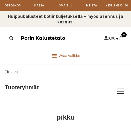
OSTOSKORI
KASSA
OMA TILI
MEISTÄ
+358 2 6333 150
Huippukalusteet kotiinkuljetuksella - myös asennus ja
kasaus!
0
Products
Porin Kalustetalo
0,00
€
search
Avaa valikko
Etusivu
Tuoteryhmät
pikku