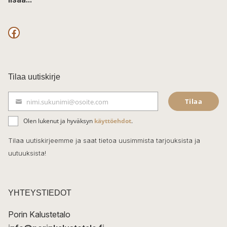
F
a
c
Tilaa uutiskirje
e
Tilaa
nimi.sukunimi@osoite.com
b
S
ä
o
Olen lukenut ja hyväksyn
käyttöehdot
.
h
k
o
Tilaa uutiskirjeemme ja saat tietoa uusimmista tarjouksista ja
ö
uutuuksista!
k
p
o
s
t
YHTEYSTIEDOT
i
Porin Kalustetalo