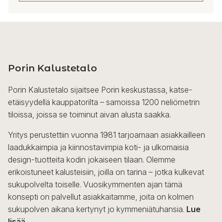
Porin Kalustetalo
Porin Kalustetalo sijaitsee Porin keskustassa, katse-
etäisyydellä kauppatorilta – samoissa 1200 neliömetrin
tiloissa, joissa se toiminut aivan alusta saakka.
Yritys perustettiin vuonna 1981 tarjoamaan asiakkailleen
laadukkaimpia ja kiinnostavimpia koti- ja ulkomaisia
design-tuotteita kodin jokaiseen tilaan. Olemme
erikoistuneet kalusteisiin, joilla on tarina – jotka kulkevat
sukupolvelta toiselle. Vuosikymmenten ajan tämä
konsepti on palvellut asiakkaitamme, joita on kolmen
sukupolven aikana kertynyt jo kymmeniätuhansia.
Lue
lisää...