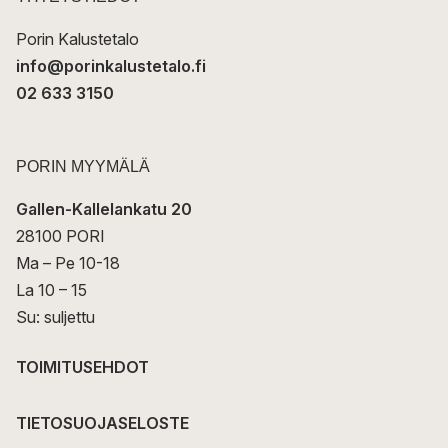
i
Porin Kalustetalo
info@porinkalustetalo.fi
02 633 3150
PORIN MYYMÄLÄ
Gallen-Kallelankatu 20
28100 PORI
Ma – Pe 10-18
La 10 – 15
Su: suljettu
TOIMITUSEHDOT
TIETOSUOJASELOSTE