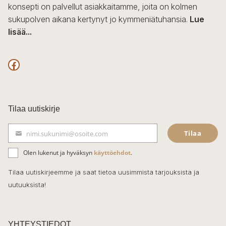
konsepti on palvellut asiakkaitamme, joita on kolmen
sukupolven aikana kertynyt jo kymmeniätuhansia.
Lue
lisää...
F
a
c
Tilaa uutiskirje
e
Tilaa
nimi.sukunimi@osoite.com
b
S
ä
o
Olen lukenut ja hyväksyn
käyttöehdot
.
h
k
o
Tilaa uutiskirjeemme ja saat tietoa uusimmista tarjouksista ja
ö
uutuuksista!
k
p
o
s
t
YHTEYSTIEDOT