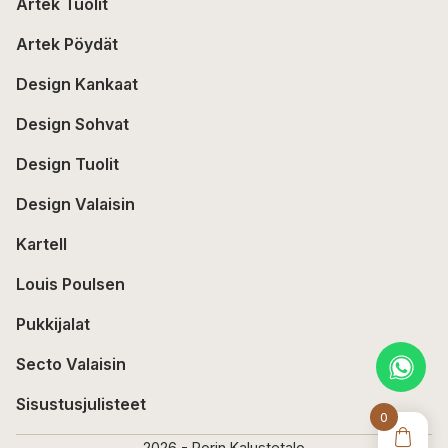
Artek Tuolit
Artek Pöydät
Design Kankaat
Design Sohvat
Design Tuolit
Design Valaisin
Kartell
Louis Poulsen
Pukkijalat
Secto Valaisin
Sisustusjulisteet
0
2026 - Porin Kalustetalo