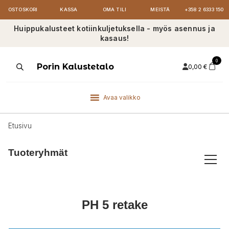
OSTOSKORI
KASSA
OMA TILI
MEISTÄ
+358 2 6333 150
Huippukalusteet kotiinkuljetuksella - myös asennus ja
kasaus!
0
Products
Porin Kalustetalo
0,00
€
search
Avaa valikko
Etusivu
Tuoteryhmät
PH 5 retake