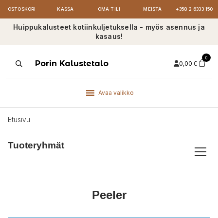
OSTOSKORI
KASSA
OMA TILI
MEISTÄ
+358 2 6333 150
Huippukalusteet kotiinkuljetuksella - myös asennus ja
kasaus!
0
Products
Porin Kalustetalo
0,00
€
search
Avaa valikko
Etusivu
Tuoteryhmät
Peeler