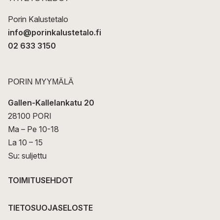
i
Porin Kalustetalo
info@porinkalustetalo.fi
02 633 3150
PORIN MYYMÄLÄ
Gallen-Kallelankatu 20
28100 PORI
Ma – Pe 10-18
La 10 – 15
Su: suljettu
TOIMITUSEHDOT
TIETOSUOJASELOSTE