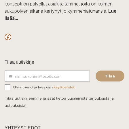
konsepti on palvellut asiakkaitamme, joita on kolmen
sukupolven aikana kertynyt jo kymmeniätuhansia.
Lue
lisää...
F
a
c
Tilaa uutiskirje
e
Tilaa
nimi.sukunimi@osoite.com
b
S
ä
o
Olen lukenut ja hyväksyn
käyttöehdot
.
h
k
o
Tilaa uutiskirjeemme ja saat tietoa uusimmista tarjouksista ja
ö
uutuuksista!
k
p
o
s
t
YHTEYSTIEDOT