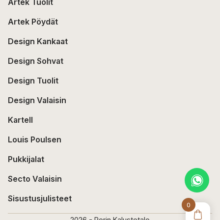
Artek Tuolit
Artek Pöydät
Design Kankaat
Design Sohvat
Design Tuolit
Design Valaisin
Kartell
Louis Poulsen
Pukkijalat
Secto Valaisin
Sisustusjulisteet
0
2026 - Porin Kalustetalo