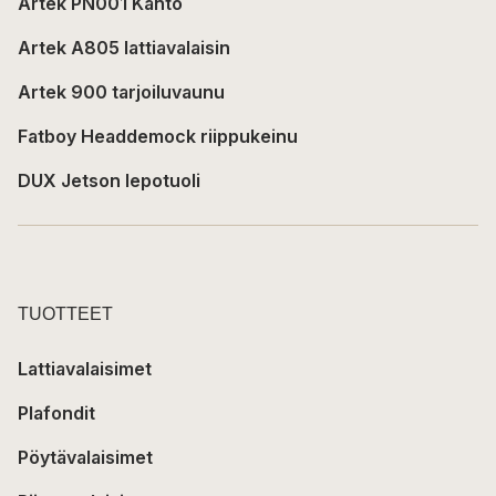
Artek PN001 Kanto
Artek A805 lattiavalaisin
Artek 900 tarjoiluvaunu
Fatboy Headdemock riippukeinu
DUX Jetson lepotuoli
TUOTTEET
Lattiavalaisimet
Plafondit
Pöytävalaisimet