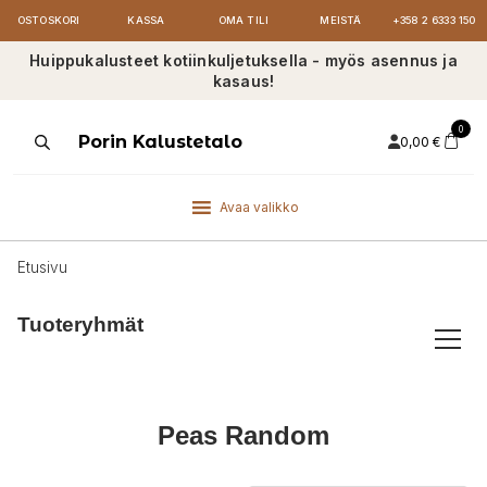
OSTOSKORI
KASSA
OMA TILI
MEISTÄ
+358 2 6333 150
Huippukalusteet kotiinkuljetuksella - myös asennus ja
kasaus!
0
Products
Porin Kalustetalo
0,00
€
search
Avaa valikko
Etusivu
Tuoteryhmät
Peas Random