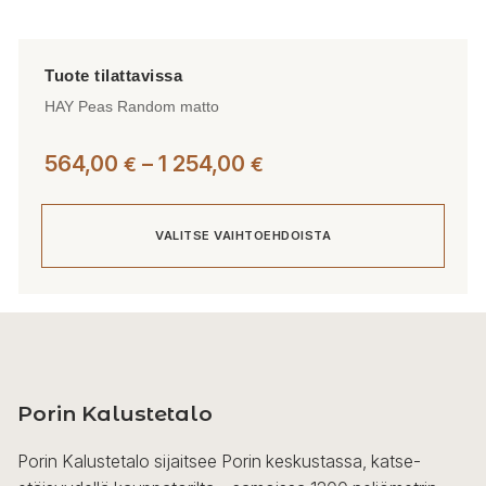
HAY Peas Random matto
Hintaluokka:
564,00
–
1 254,00
€
€
564,00 €
-
VALITSE VAIHTOEHDOISTA
1
254,00 €
Tällä
tuotteella
on
useampi
Porin Kalustetalo
muunnelma.
Voit
Porin Kalustetalo sijaitsee Porin keskustassa, katse-
tehdä