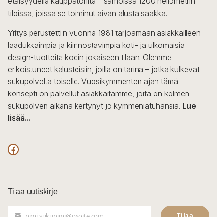
etäisyydellä kauppatorilta – samoissa 1200 neliömetrin
valinnat
tiloissa, joissa se toiminut aivan alusta saakka.
tuotteen
sivulla.
Yritys perustettiin vuonna 1981 tarjoamaan asiakkailleen
laadukkaimpia ja kiinnostavimpia koti- ja ulkomaisia
design-tuotteita kodin jokaiseen tilaan. Olemme
erikoistuneet kalusteisiin, joilla on tarina – jotka kulkevat
sukupolvelta toiselle. Vuosikymmenten ajan tämä
konsepti on palvellut asiakkaitamme, joita on kolmen
sukupolven aikana kertynyt jo kymmeniätuhansia.
Lue
lisää...
F
a
c
Tilaa uutiskirje
e
Tilaa
nimi.sukunimi@osoite.com