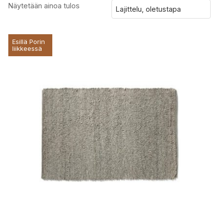
Näytetään ainoa tulos
Esillä Porin
liikkeessä