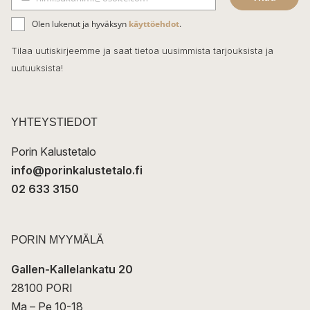
b
S
ä
o
Olen lukenut ja hyväksyn
käyttöehdot
.
h
k
o
Tilaa uutiskirjeemme ja saat tietoa uusimmista tarjouksista ja
ö
uutuuksista!
k
p
o
s
t
YHTEYSTIEDOT
i
Porin Kalustetalo
info@porinkalustetalo.fi
02 633 3150
PORIN MYYMÄLÄ
Gallen-Kallelankatu 20
28100 PORI
Ma – Pe 10-18