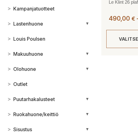
Le Klint 26 pla
>
Kampanjatuotteet
490,00
€
>
Lastenhuone
▼
>
Louis Poulsen
VALITS
>
Makuuhuone
▼
Tällä
tuotteella
>
Olohuone
▼
on
useampi
>
Outlet
muunnelma.
Voit
>
Puutarhakalusteet
▼
tehdä
valinnat
>
Ruokahuone/keittiö
▼
tuotteen
sivulla.
>
Sisustus
▼