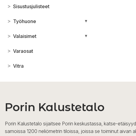
>
Sisustusjulisteet
>
Työhuone
▼
>
Valaisimet
▼
>
Varaosat
>
Vitra
Porin Kalustetalo
Porin Kalustetalo sijaitsee Porin keskustassa, katse-etäisyyd
samoissa 1200 neliömetrin tiloissa, joissa se toiminut aivan a