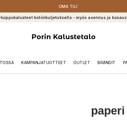
A
OMA TILI
Huippukalusteet kotiinkuljetuksella - myös asennus ja kasaus
Porin Kalustetalo
TOSSA
KAMPANJATUOTTEET
OUTLET
BRÄNDIT
P
paperi