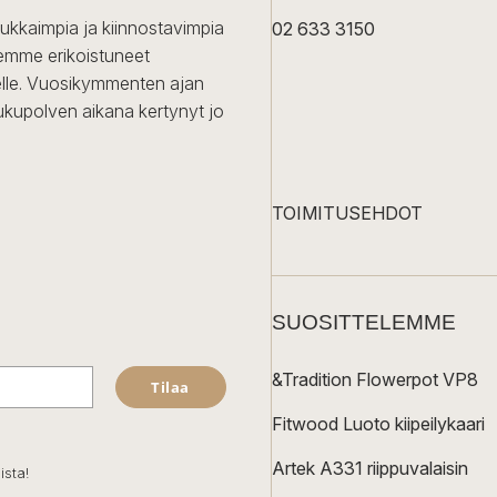
dukkaimpia ja kiinnostavimpia
02 633 3150
Olemme erikoistuneet
iselle. Vuosikymmenten ajan
ukupolven aikana kertynyt jo
TOIMITUSEHDOT
SUOSITTELEMME
&Tradition Flowerpot VP8
Tilaa
Fitwood Luoto kiipeilykaari
Artek A331 riippuvalaisin
ista!