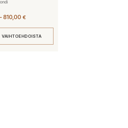
fondi
Hintaluokka:
–
810,00
€
490,00 €
-
E VAIHTOEHDOISTA
810,00 €