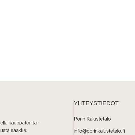
YHTEYSTIEDOT
Porin Kalustetalo
ellä kauppatorilta –
lusta saakka.
info@porinkalustetalo.fi