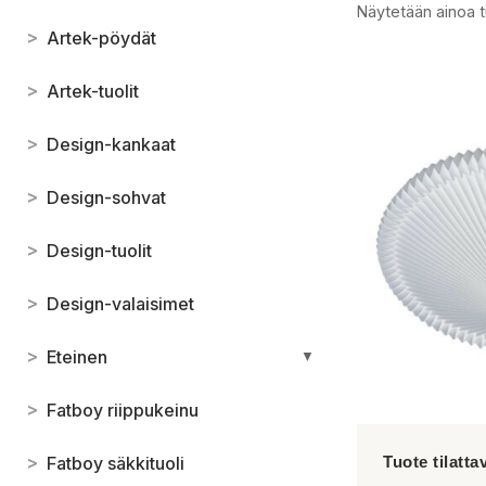
Näytetään ainoa t
>
Artek-pöydät
>
Artek-tuolit
>
Design-kankaat
>
Design-sohvat
>
Design-tuolit
>
Design-valaisimet
>
Eteinen
▼
>
Fatboy riippukeinu
>
Fatboy säkkituoli