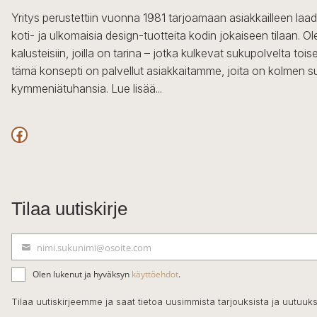
Yritys perustettiin vuonna 1981 tarjoamaan asiakkailleen laa
koti- ja ulkomaisia design-tuotteita kodin jokaiseen tilaan. 
kalusteisiin, joilla on tarina – jotka kulkevat sukupolvelta to
tämä konsepti on palvellut asiakkaitamme, joita on kolmen s
kymmeniätuhansia.
Lue lisää...
Facebook
Tilaa uutiskirje
nimi.sukunimi@osoite.com
S
ä
Olen lukenut ja hyväksyn
käyttöehdot
.
h
k
Tilaa uutiskirjeemme ja saat tietoa uusimmista tarjouksista ja uutuuks
ö