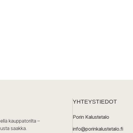
YHTEYSTIEDOT
Porin Kalustetalo
ellä kauppatorilta –
lusta saakka.
info@porinkalustetalo.fi