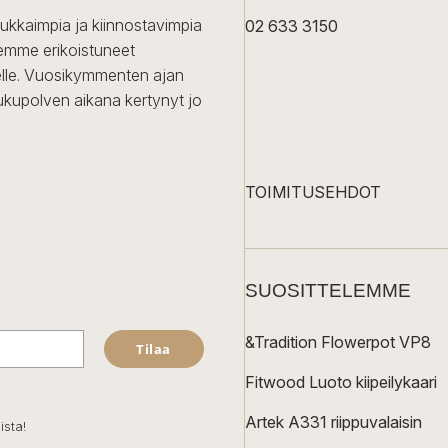
dukkaimpia ja kiinnostavimpia
02 633 3150
Olemme erikoistuneet
iselle. Vuosikymmenten ajan
ukupolven aikana kertynyt jo
TOIMITUSEHDOT
SUOSITTELEMME
&Tradition Flowerpot VP8
Tilaa
Fitwood Luoto kiipeilykaari
Artek A331 riippuvalaisin
ista!