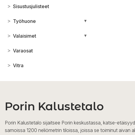
>
Sisustusjulisteet
>
Työhuone
▼
>
Valaisimet
▼
>
Varaosat
>
Vitra
Porin Kalustetalo
Porin Kalustetalo sijaitsee Porin keskustassa, katse-etäisyyd
samoissa 1200 neliömetrin tiloissa, joissa se toiminut aivan a