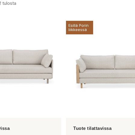
2 tulosta
Esillä Porin
liikkeessä