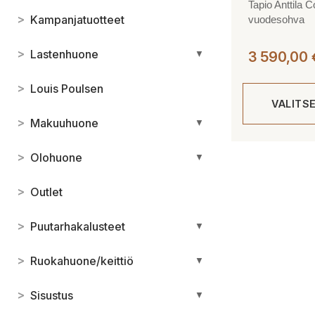
Tapio Anttila 
>
Kampanjatuotteet
vuodesohva
>
Lastenhuone
▼
3 590,00
>
Louis Poulsen
VALITS
>
Makuuhuone
▼
Tällä
>
Olohuone
▼
tuotteella
on
>
Outlet
useampi
muunnelma.
>
Puutarhakalusteet
▼
Voit
tehdä
>
Ruokahuone/keittiö
▼
valinnat
tuotteen
>
Sisustus
▼
sivulla.