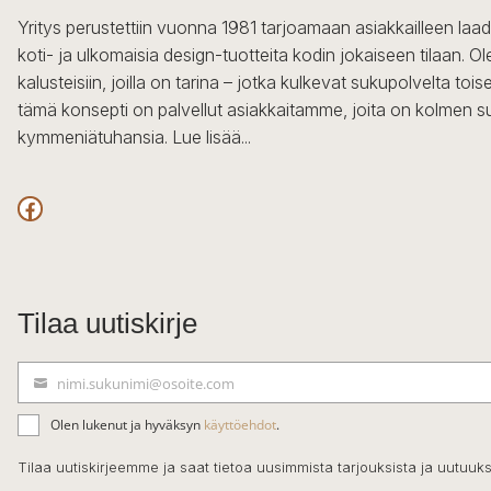
Yritys perustettiin vuonna 1981 tarjoamaan asiakkailleen laa
koti- ja ulkomaisia design-tuotteita kodin jokaiseen tilaan. 
kalusteisiin, joilla on tarina – jotka kulkevat sukupolvelta to
tämä konsepti on palvellut asiakkaitamme, joita on kolmen s
kymmeniätuhansia.
Lue lisää...
Facebook
Tilaa uutiskirje
nimi.sukunimi@osoite.com
S
ä
Olen lukenut ja hyväksyn
käyttöehdot
.
h
k
Tilaa uutiskirjeemme ja saat tietoa uusimmista tarjouksista ja uutuuks
ö