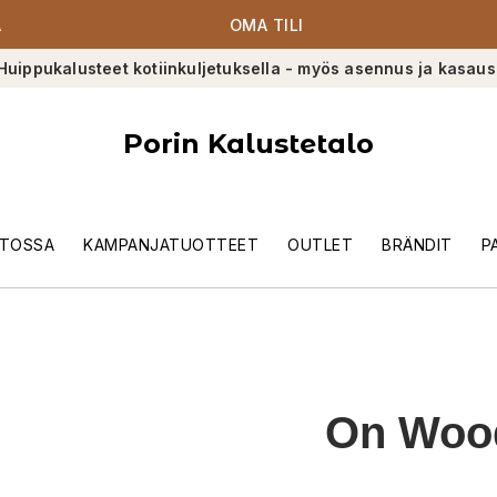
A
OMA TILI
Huippukalusteet kotiinkuljetuksella - myös asennus ja kasaus
Porin Kalustetalo
TOSSA
KAMPANJATUOTTEET
OUTLET
BRÄNDIT
P
On Woo