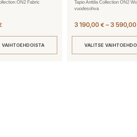
Collection ON2 Fabric
Tapio Anttila Collection ON2 W
vuodesohva
3 190,00
–
3 590,0
€
€
E VAIHTOEHDOISTA
VALITSE VAIHTOEHDO
Tällä
tuotteella
on
useampi
muunnelma.
Voit
tehdä
valinnat
tuotteen
sivulla.