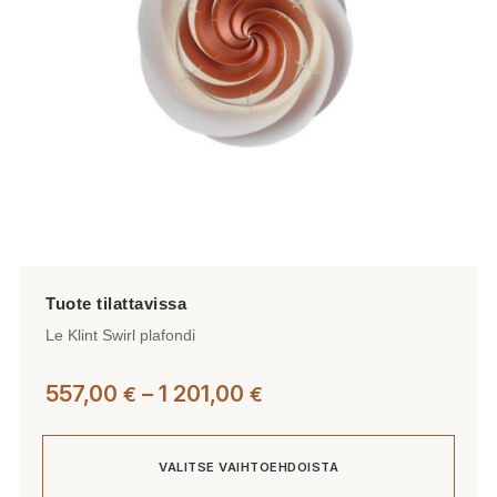
Le Klint Swirl plafondi
Hintaluokka:
557,00
–
1 201,00
€
€
557,00 €
-
VALITSE VAIHTOEHDOISTA
1