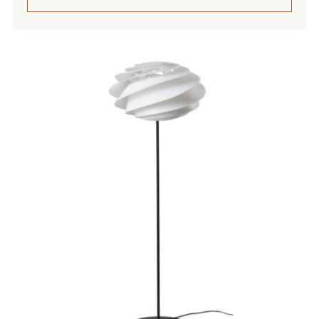
235,00 €
Tällä
tuotteella
on
useampi
muunnelma.
Voit
tehdä
valinnat
tuotteen
sivulla.