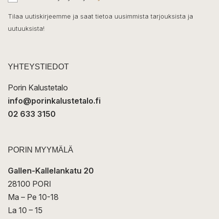
o
h
k
o
Tilaa uutiskirjeemme ja saat tietoa uusimmista tarjouksista ja
ö
uutuuksista!
k
p
o
s
t
YHTEYSTIEDOT
i
Porin Kalustetalo
info@porinkalustetalo.fi
02 633 3150
PORIN MYYMÄLÄ
Gallen-Kallelankatu 20
28100 PORI
Ma – Pe 10-18
La 10 – 15