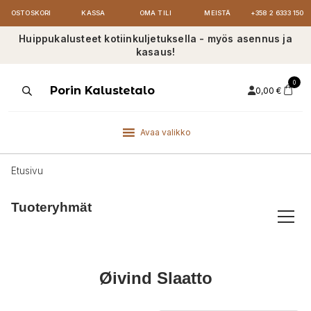
OSTOSKORI
KASSA
OMA TILI
MEISTÄ
+358 2 6333 150
Huippukalusteet kotiinkuljetuksella - myös asennus ja
kasaus!
0
Products
Porin Kalustetalo
0,00
€
search
Avaa valikko
Etusivu
Tuoteryhmät
Øivind Slaatto