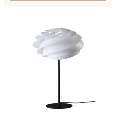
201,00 €
Tällä
tuotteella
on
useampi
muunnelma.
Voit
tehdä
valinnat
tuotteen
sivulla.