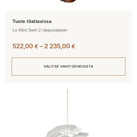
Le Klint Swirl 2 riippuvalaisin
Hintaluokka:
522,00
–
2 235,00
€
€
522,00 €
-
VALITSE VAIHTOEHDOISTA
2
235,00 €
Tällä
tuotteella
on
useampi
muunnelma.
Voit
tehdä