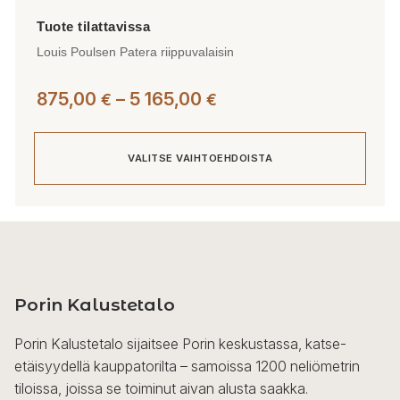
Louis Poulsen Patera riippuvalaisin
Hintaluokka:
875,00
–
5 165,00
€
€
875,00 €
-
VALITSE VAIHTOEHDOISTA
5
165,00 €
Tällä
tuotteella
on
useampi
Porin Kalustetalo
muunnelma.
Voit
Porin Kalustetalo sijaitsee Porin keskustassa, katse-
tehdä
etäisyydellä kauppatorilta – samoissa 1200 neliömetrin
valinnat
tiloissa, joissa se toiminut aivan alusta saakka.
tuotteen