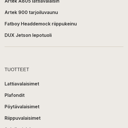
Artek A805 lattiavalaisin
Artek 900 tarjoiluvaunu
Fatboy Headdemock riippukeinu
DUX Jetson lepotuoli
TUOTTEET
Lattiavalaisimet
Plafondit
Pöytävalaisimet
Riippuvalaisimet