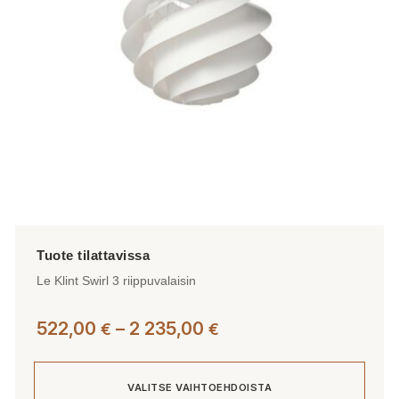
valinnat
tuotteen
sivulla.
Le Klint Swirl 3 riippuvalaisin
Hintaluokka:
522,00
–
2 235,00
€
€
522,00 €
-
VALITSE VAIHTOEHDOISTA
2