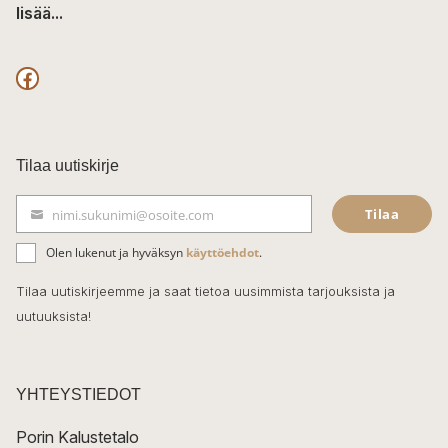
lisää...
F
a
c
Tilaa uutiskirje
e
Tilaa
nimi.sukunimi@osoite.com
b
S
ä
o
Olen lukenut ja hyväksyn
käyttöehdot
.
h
k
o
Tilaa uutiskirjeemme ja saat tietoa uusimmista tarjouksista ja
ö
uutuuksista!
k
p
o
s
t
YHTEYSTIEDOT
i
Porin Kalustetalo