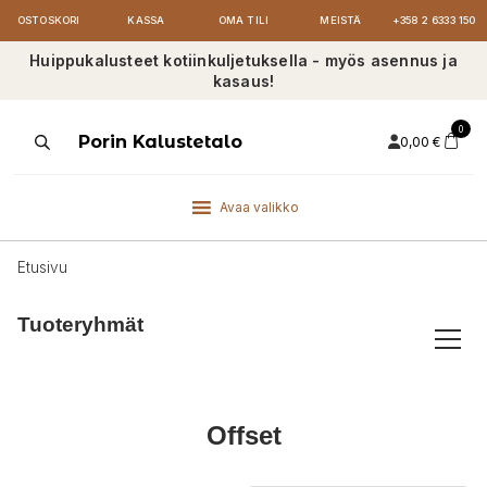
OSTOSKORI
KASSA
OMA TILI
MEISTÄ
+358 2 6333 150
Huippukalusteet kotiinkuljetuksella - myös asennus ja
kasaus!
0
Products
Porin Kalustetalo
0,00
€
search
Avaa valikko
Etusivu
Tuoteryhmät
Offset