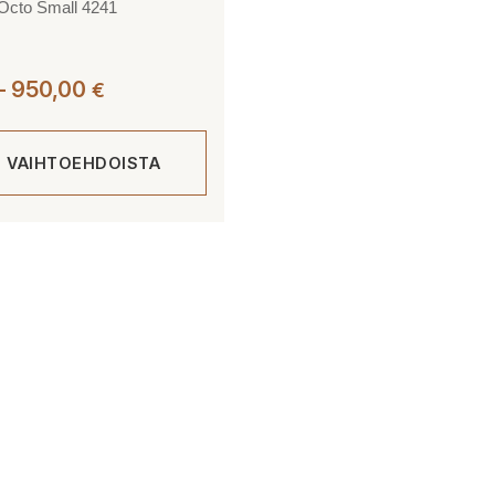
Octo Small 4241
Hintaluokka:
–
950,00
€
798,00 €
-
E VAIHTOEHDOISTA
950,00 €