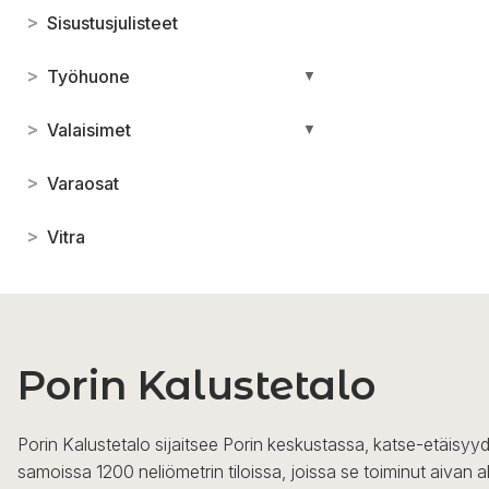
>
Sisustusjulisteet
>
Työhuone
▼
>
Valaisimet
▼
>
Varaosat
>
Vitra
Porin Kalustetalo
Porin Kalustetalo sijaitsee Porin keskustassa, katse-etäisyyd
samoissa 1200 neliömetrin tiloissa, joissa se toiminut aivan a