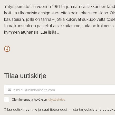
Yritys perustettiin vuonna 1981 tarjoamaan asiakkailleen laa
koti- ja ulkomaisia design-tuotteita kodin jokaiseen tilaan. 
kalusteisiin, joilla on tarina – jotka kulkevat sukupolvelta to
tämä konsepti on palvellut asiakkaitamme, joita on kolmen s
kymmeniätuhansia.
Lue lisää...
Facebook
Tilaa uutiskirje
nimi.sukunimi@osoite.com
S
ä
Olen lukenut ja hyväksyn
käyttöehdot
.
h
k
Tilaa uutiskirjeemme ja saat tietoa uusimmista tarjouksista ja uutuuks
ö