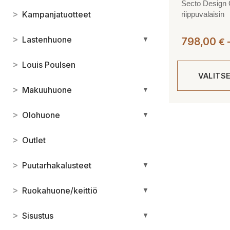
Secto Design 
>
Kampanjatuotteet
riippuvalaisin
>
Lastenhuone
▼
798,00
€
>
Louis Poulsen
VALITS
>
Makuuhuone
▼
Tällä
>
Olohuone
▼
tuotteella
on
>
Outlet
useampi
muunnelma.
>
Puutarhakalusteet
▼
Voit
tehdä
>
Ruokahuone/keittiö
▼
valinnat
tuotteen
>
Sisustus
▼
sivulla.