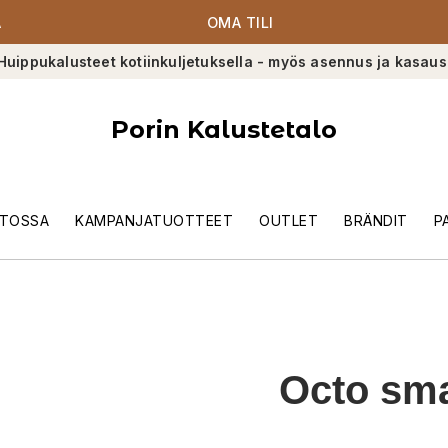
A
OMA TILI
Huippukalusteet kotiinkuljetuksella - myös asennus ja kasaus
Porin Kalustetalo
TOSSA
KAMPANJATUOTTEET
OUTLET
BRÄNDIT
P
Octo sma