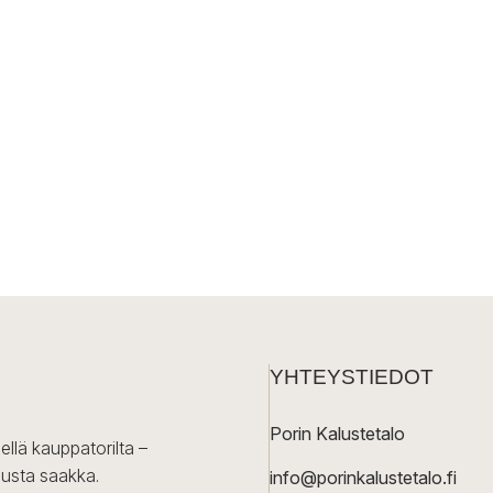
YHTEYSTIEDOT
Porin Kalustetalo
ellä kauppatorilta –
lusta saakka.
info@porinkalustetalo.fi