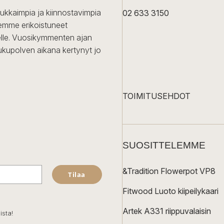
dukkaimpia ja kiinnostavimpia
02 633 3150
Olemme erikoistuneet
iselle. Vuosikymmenten ajan
ukupolven aikana kertynyt jo
TOIMITUSEHDOT
SUOSITTELEMME
&Tradition Flowerpot VP8
Tilaa
Fitwood Luoto kiipeilykaari
Artek A331 riippuvalaisin
ista!