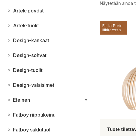
Näytetään ainoa t
>
Artek-pöydät
>
Artek-tuolit
Esillä Porin
liikkeessä
>
Design-kankaat
>
Design-sohvat
>
Design-tuolit
>
Design-valaisimet
>
Eteinen
▼
>
Fatboy riippukeinu
>
Fatboy säkkituoli