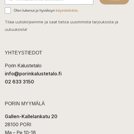
b
S
ä
o
Olen lukenut ja hyväksyn
käyttöehdot
.
h
k
o
Tilaa uutiskirjeemme ja saat tietoa uusimmista tarjouksista ja
ö
uutuuksista!
k
p
o
s
t
YHTEYSTIEDOT
i
Porin Kalustetalo
info@porinkalustetalo.fi
02 633 3150
PORIN MYYMÄLÄ
Gallen-Kallelankatu 20
28100 PORI
Ma – Pe 10-18