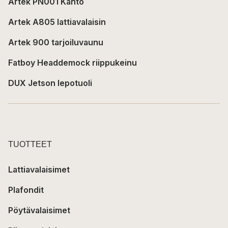
Artek PN001 Kanto
Artek A805 lattiavalaisin
Artek 900 tarjoiluvaunu
Fatboy Headdemock riippukeinu
DUX Jetson lepotuoli
TUOTTEET
Lattiavalaisimet
Plafondit
Pöytävalaisimet