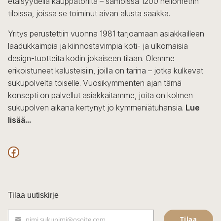
etäisyydellä kauppatorilta – samoissa 1200 neliömetrin
valinnat
tiloissa, joissa se toiminut aivan alusta saakka.
tuotteen
sivulla.
Yritys perustettiin vuonna 1981 tarjoamaan asiakkailleen
laadukkaimpia ja kiinnostavimpia koti- ja ulkomaisia
design-tuotteita kodin jokaiseen tilaan. Olemme
erikoistuneet kalusteisiin, joilla on tarina – jotka kulkevat
sukupolvelta toiselle. Vuosikymmenten ajan tämä
konsepti on palvellut asiakkaitamme, joita on kolmen
sukupolven aikana kertynyt jo kymmeniätuhansia.
Lue
lisää...
F
a
c
Tilaa uutiskirje
e
Tilaa
nimi.sukunimi@osoite.com