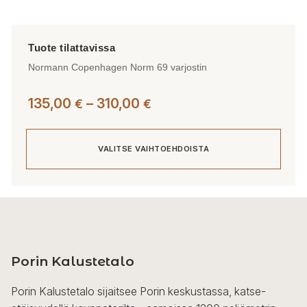
Normann Copenhagen Norm 69 varjostin
Hintaluokka:
135,00
–
310,00
€
€
135,00 €
-
VALITSE VAIHTOEHDOISTA
310,00 €
Tällä
tuotteella
on
useampi
Porin Kalustetalo
muunnelma.
Voit
Porin Kalustetalo sijaitsee Porin keskustassa, katse-
tehdä