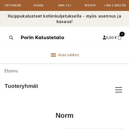
OSTOSKORI
KASSA
OMA TILI
MEISTÄ
+358 2 6333 150
Huippukalusteet kotiinkuljetuksella - myös asennus ja
kasaus!
0
Products
Porin Kalustetalo
0,00
€
search
Avaa valikko
Etusivu
Tuoteryhmät
Norm