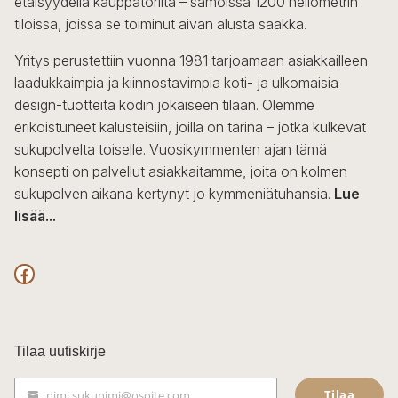
etäisyydellä kauppatorilta – samoissa 1200 neliömetrin
valinnat
tiloissa, joissa se toiminut aivan alusta saakka.
tuotteen
sivulla.
Yritys perustettiin vuonna 1981 tarjoamaan asiakkailleen
laadukkaimpia ja kiinnostavimpia koti- ja ulkomaisia
design-tuotteita kodin jokaiseen tilaan. Olemme
erikoistuneet kalusteisiin, joilla on tarina – jotka kulkevat
sukupolvelta toiselle. Vuosikymmenten ajan tämä
konsepti on palvellut asiakkaitamme, joita on kolmen
sukupolven aikana kertynyt jo kymmeniätuhansia.
Lue
lisää...
F
a
c
Tilaa uutiskirje
e
Tilaa
nimi.sukunimi@osoite.com