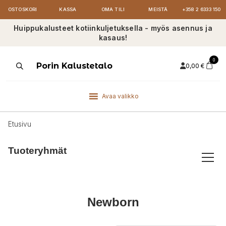
OSTOSKORI
KASSA
OMA TILI
MEISTÄ
+358 2 6333 150
Huippukalusteet kotiinkuljetuksella - myös asennus ja
kasaus!
0
Products
Porin Kalustetalo
0,00
€
search
Avaa valikko
Etusivu
Tuoteryhmät
Newborn