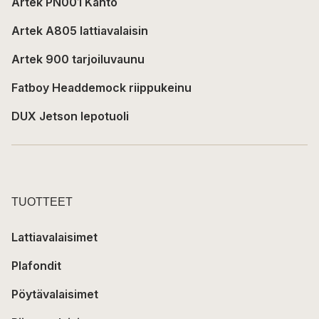
Artek PN001 Kanto
Artek A805 lattiavalaisin
Artek 900 tarjoiluvaunu
Fatboy Headdemock riippukeinu
DUX Jetson lepotuoli
TUOTTEET
Lattiavalaisimet
Plafondit
Pöytävalaisimet