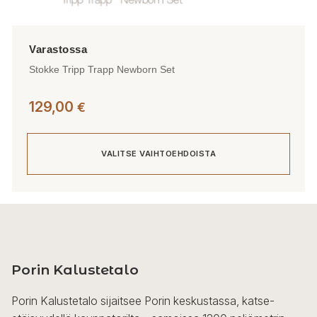
Stokke Tripp Trapp Newborn Set
129,00
€
VALITSE VAIHTOEHDOISTA
Tällä
tuotteella
on
useampi
Porin Kalustetalo
muunnelma.
Voit
Porin Kalustetalo sijaitsee Porin keskustassa, katse-
tehdä