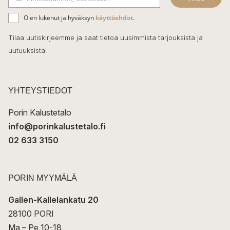
b
S
ä
o
Olen lukenut ja hyväksyn
käyttöehdot
.
h
k
o
Tilaa uutiskirjeemme ja saat tietoa uusimmista tarjouksista ja
ö
uutuuksista!
k
p
o
s
t
YHTEYSTIEDOT
i
Porin Kalustetalo
info@porinkalustetalo.fi
02 633 3150
PORIN MYYMÄLÄ
Gallen-Kallelankatu 20
28100 PORI
Ma – Pe 10-18