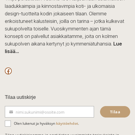
laadukkaimpia ja kiinnostavimpia koti- ja ulkomaisia
design-tuotteita kodin jokaiseen tilaan. Olemme
erikoistuneet kalusteisiin, joilla on tarina – jotka kulkevat
sukupolvelta toiselle. Vuosikymmenten ajan tämä
konsepti on palvellut asiakkaitamme, joita on kolmen
sukupolven aikana kertynyt jo kymmeniätuhansia.
Lue
lisää...
F
a
c
Tilaa uutiskirje
e
Tilaa
nimi.sukunimi@osoite.com
b
S
ä
o
Olen lukenut ja hyväksyn
käyttöehdot
.
h
k