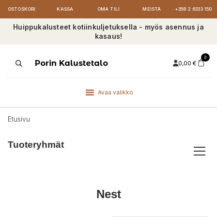
OSTOSKORI
KASSA
OMA TILI
MEISTÄ
+358 2 6333 150
Huippukalusteet kotiinkuljetuksella - myös asennus ja
kasaus!
0
Products
Porin Kalustetalo
0,00
€
search
Avaa valikko
Etusivu
Tuoteryhmät
Nest