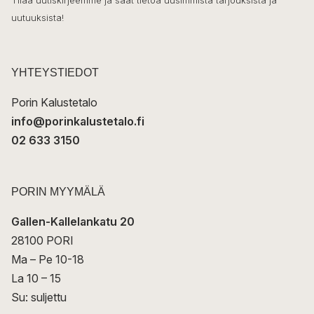
o
Tilaa uutiskirjeemme ja saat tietoa uusimmista tarjouksista ja
ö
uutuuksista!
k
p
o
s
t
YHTEYSTIEDOT
i
Porin Kalustetalo
info@porinkalustetalo.fi
02 633 3150
PORIN MYYMÄLÄ
Gallen-Kallelankatu 20
28100 PORI
Ma – Pe 10-18
La 10 – 15
Su: suljettu