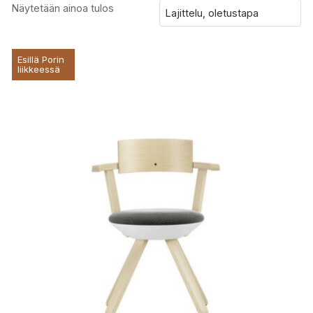
Näytetään ainoa tulos
Esillä Porin
liikkeessä