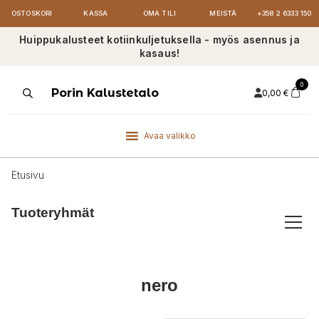
OSTOSKORI
KASSA
OMA TILI
MEISTÄ
+358 2 6333 150
Huippukalusteet kotiinkuljetuksella - myös asennus ja
kasaus!
0
Products
Porin Kalustetalo
0,00
€
search
Avaa valikko
Etusivu
Tuoteryhmät
nero