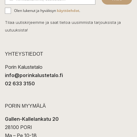
b
S
ä
o
Olen lukenut ja hyväksyn
käyttöehdot
.
h
k
o
Tilaa uutiskirjeemme ja saat tietoa uusimmista tarjouksista ja
ö
uutuuksista!
k
p
o
s
t
YHTEYSTIEDOT
i
Porin Kalustetalo
info@porinkalustetalo.fi
02 633 3150
PORIN MYYMÄLÄ
Gallen-Kallelankatu 20
28100 PORI
Ma – Pe 10-18