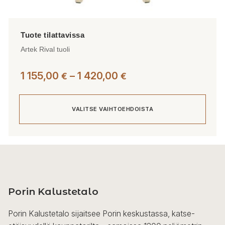
Artek Rival tuoli
Hintaluokka:
1 155,00
–
1 420,00
€
€
1
155,00 €
VALITSE VAIHTOEHDOISTA
-
1
420,00 €
Tällä
tuotteella
on
useampi
Porin Kalustetalo
muunnelma.
Voit
Porin Kalustetalo sijaitsee Porin keskustassa, katse-
tehdä