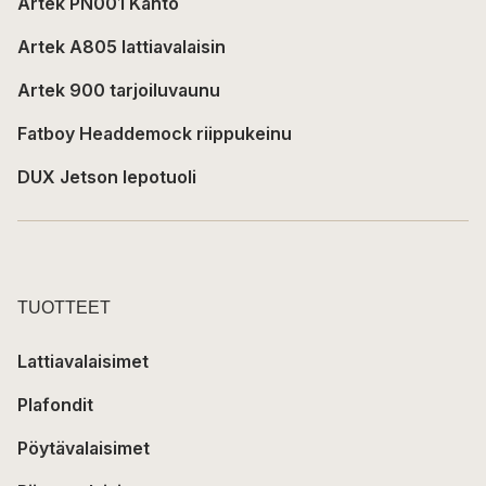
Artek PN001 Kanto
Artek A805 lattiavalaisin
Artek 900 tarjoiluvaunu
Fatboy Headdemock riippukeinu
DUX Jetson lepotuoli
TUOTTEET
Lattiavalaisimet
Plafondit
Pöytävalaisimet