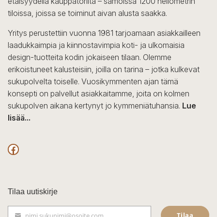
etäisyydellä kauppatorilta – samoissa 1200 neliömetrin
valinnat
tiloissa, joissa se toiminut aivan alusta saakka.
tuotteen
sivulla.
Yritys perustettiin vuonna 1981 tarjoamaan asiakkailleen
laadukkaimpia ja kiinnostavimpia koti- ja ulkomaisia
design-tuotteita kodin jokaiseen tilaan. Olemme
erikoistuneet kalusteisiin, joilla on tarina – jotka kulkevat
sukupolvelta toiselle. Vuosikymmenten ajan tämä
konsepti on palvellut asiakkaitamme, joita on kolmen
sukupolven aikana kertynyt jo kymmeniätuhansia.
Lue
lisää...
F
a
c
Tilaa uutiskirje
e
Tilaa
nimi.sukunimi@osoite.com