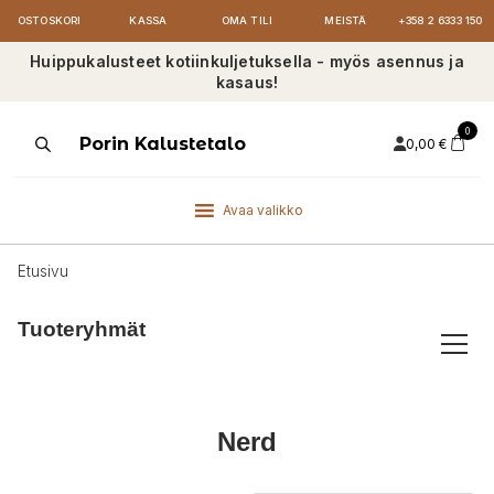
OSTOSKORI
KASSA
OMA TILI
MEISTÄ
+358 2 6333 150
Huippukalusteet kotiinkuljetuksella - myös asennus ja
kasaus!
0
Products
Porin Kalustetalo
0,00
€
search
Avaa valikko
Etusivu
Tuoteryhmät
Nerd