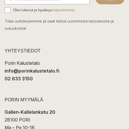
b
S
ä
o
Olen lukenut ja hyväksyn
käyttöehdot
.
h
k
o
Tilaa uutiskirjeemme ja saat tietoa uusimmista tarjouksista ja
ö
uutuuksista!
k
p
o
s
t
YHTEYSTIEDOT
i
Porin Kalustetalo
info@porinkalustetalo.fi
02 633 3150
PORIN MYYMÄLÄ
Gallen-Kallelankatu 20
28100 PORI
Ma – Pe 10-18