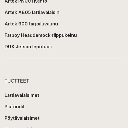
Artek PN001 Kanto
Artek A805 lattiavalaisin
Artek 900 tarjoiluvaunu
Fatboy Headdemock riippukeinu
DUX Jetson lepotuoli
TUOTTEET
Lattiavalaisimet
Plafondit
Pöytävalaisimet