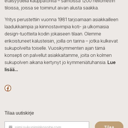
etäisyydellä kauppatorilta – samoissa 1200 neliömetrin
valinnat
tiloissa, joissa se toiminut aivan alusta saakka.
tuotteen
sivulla.
Yritys perustettiin vuonna 1981 tarjoamaan asiakkailleen
laadukkaimpia ja kiinnostavimpia koti- ja ulkomaisia
design-tuotteita kodin jokaiseen tilaan. Olemme
erikoistuneet kalusteisiin, joilla on tarina – jotka kulkevat
sukupolvelta toiselle. Vuosikymmenten ajan tämä
konsepti on palvellut asiakkaitamme, joita on kolmen
sukupolven aikana kertynyt jo kymmeniätuhansia.
Lue
lisää...
F
a
c
Tilaa uutiskirje
e
Tilaa
nimi.sukunimi@osoite.com