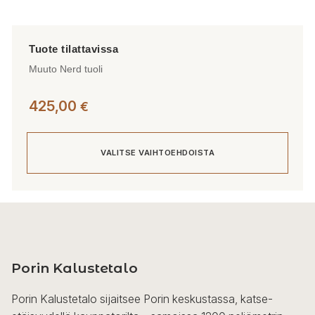
Muuto Nerd tuoli
425,00
€
VALITSE VAIHTOEHDOISTA
Tällä
tuotteella
on
useampi
Porin Kalustetalo
muunnelma.
Voit
Porin Kalustetalo sijaitsee Porin keskustassa, katse-
tehdä