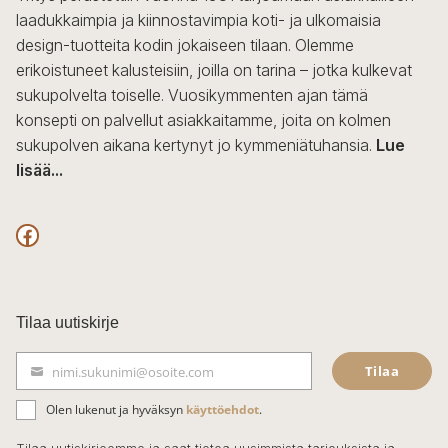
laadukkaimpia ja kiinnostavimpia koti- ja ulkomaisia
design-tuotteita kodin jokaiseen tilaan. Olemme
erikoistuneet kalusteisiin, joilla on tarina – jotka kulkevat
sukupolvelta toiselle. Vuosikymmenten ajan tämä
konsepti on palvellut asiakkaitamme, joita on kolmen
sukupolven aikana kertynyt jo kymmeniätuhansia.
Lue
lisää...
F
a
c
Tilaa uutiskirje
e
Tilaa
nimi.sukunimi@osoite.com
b
S
ä
o
Olen lukenut ja hyväksyn
käyttöehdot
.
h
k