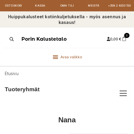
OSTOSKORI
KASSA
OMA TILI
MEISTÄ
+358 2 6333 150
Huippukalusteet kotiinkuljetuksella - myös asennus ja
kasaus!
0
Products
Porin Kalustetalo
0,00
€
search
Avaa valikko
Etusivu
Tuoteryhmät
Nana