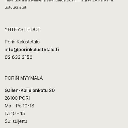
o
Tilaa uutiskirjeemme ja saat tietoa uusimmista tarjouksista ja
ö
uutuuksista!
k
p
o
s
t
YHTEYSTIEDOT
i
Porin Kalustetalo
info@porinkalustetalo.fi
02 633 3150
PORIN MYYMÄLÄ
Gallen-Kallelankatu 20
28100 PORI
Ma – Pe 10-18
La 10 – 15
Su: suljettu