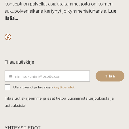
konsepti on palvellut asiakkaitamme, joita on kolmen
sukupolven aikana kertynyt jo kymmeniätuhansia.
Lue
lisää...
F
a
c
Tilaa uutiskirje
e
Tilaa
nimi.sukunimi@osoite.com
b
S
ä
o
Olen lukenut ja hyväksyn
käyttöehdot
.
h
k
o
Tilaa uutiskirjeemme ja saat tietoa uusimmista tarjouksista ja
ö
uutuuksista!
k
p
o
s
t
YHTEYSTIEDOT