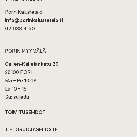
i
Porin Kalustetalo
info@porinkalustetalo.fi
02 633 3150
PORIN MYYMÄLÄ
Gallen-Kallelankatu 20
28100 PORI
Ma – Pe 10-18
La 10 – 15
Su: suljettu
TOIMITUSEHDOT
TIETOSUOJASELOSTE