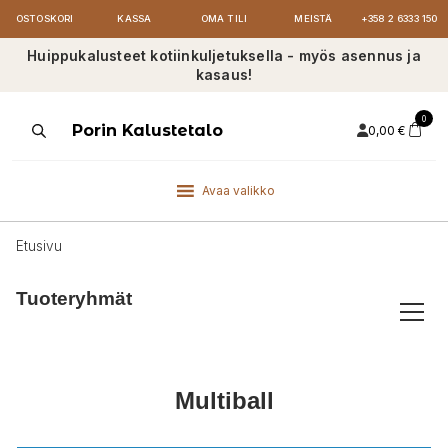
OSTOSKORI
KASSA
OMA TILI
MEISTÄ
+358 2 6333 150
Huippukalusteet kotiinkuljetuksella - myös asennus ja
kasaus!
0
Products
Porin Kalustetalo
0,00
€
search
Avaa valikko
Etusivu
Tuoteryhmät
Multiball