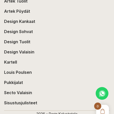
Artek Tuolit
Artek Pöydät
Design Kankaat
Design Sohvat
Design Tuolit
Design Valaisin
Kartell
Louis Poulsen
Pukkijalat
Secto Valaisin
Sisustusjulisteet
0
2026 - Porin Kalustetalo