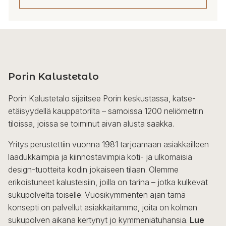
Tällä
tuotteella
on
useampi
Porin Kalustetalo
muunnelma.
Voit
Porin Kalustetalo sijaitsee Porin keskustassa, katse-
tehdä
etäisyydellä kauppatorilta – samoissa 1200 neliömetrin
valinnat
tiloissa, joissa se toiminut aivan alusta saakka.
tuotteen
sivulla.
Yritys perustettiin vuonna 1981 tarjoamaan asiakkailleen
laadukkaimpia ja kiinnostavimpia koti- ja ulkomaisia
design-tuotteita kodin jokaiseen tilaan. Olemme
erikoistuneet kalusteisiin, joilla on tarina – jotka kulkevat
sukupolvelta toiselle. Vuosikymmenten ajan tämä
konsepti on palvellut asiakkaitamme, joita on kolmen
sukupolven aikana kertynyt jo kymmeniätuhansia.
Lue