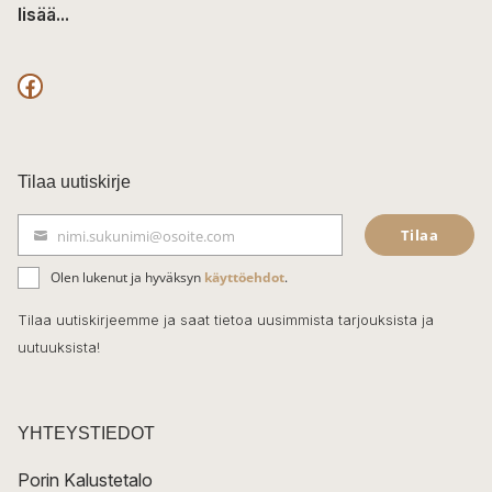
lisää...
F
a
c
Tilaa uutiskirje
e
Tilaa
nimi.sukunimi@osoite.com
b
S
ä
o
Olen lukenut ja hyväksyn
käyttöehdot
.
h
k
o
Tilaa uutiskirjeemme ja saat tietoa uusimmista tarjouksista ja
ö
uutuuksista!
k
p
o
s
t
YHTEYSTIEDOT
i
Porin Kalustetalo