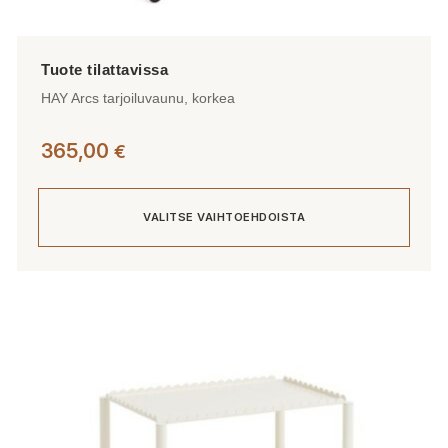
HAY Arcs tarjoiluvaunu, korkea
365,00
€
VALITSE VAIHTOEHDOISTA
Tällä
tuotteella
on
useampi
muunnelma.
Voit
tehdä