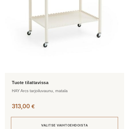
valinnat
tuotteen
sivulla.
HAY Arcs tarjoiluvaunu, matala
313,00
€
VALITSE VAIHTOEHDOISTA