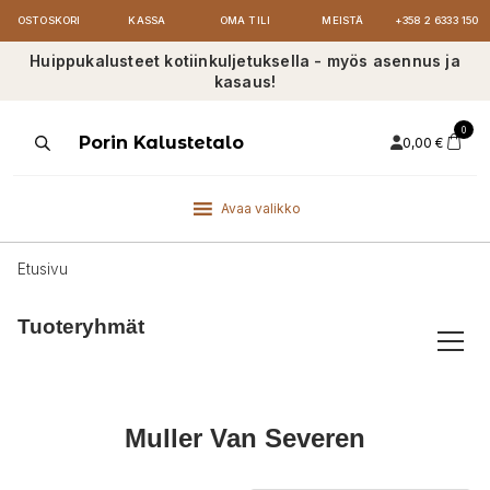
OSTOSKORI
KASSA
OMA TILI
MEISTÄ
+358 2 6333 150
Huippukalusteet kotiinkuljetuksella - myös asennus ja
kasaus!
0
Products
Porin Kalustetalo
0,00
€
search
Avaa valikko
Etusivu
Tuoteryhmät
Muller Van Severen