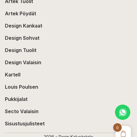
Artek Tuolit
Artek Pöydät
Design Kankaat
Design Sohvat
Design Tuolit
Design Valaisin
Kartell
Louis Poulsen
Pukkijalat
Secto Valaisin
Sisustusjulisteet
0
2026 - Porin Kalustetalo