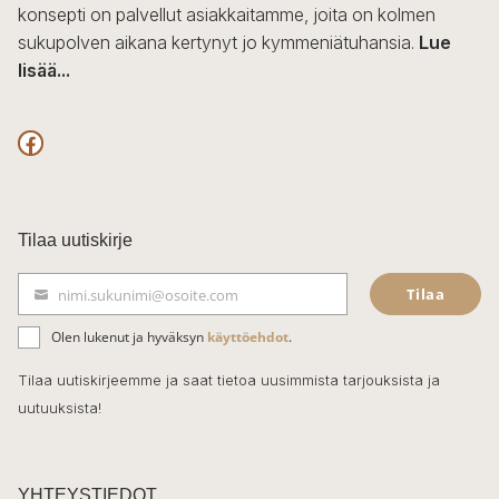
konsepti on palvellut asiakkaitamme, joita on kolmen
sukupolven aikana kertynyt jo kymmeniätuhansia.
Lue
lisää...
F
a
c
Tilaa uutiskirje
e
Tilaa
nimi.sukunimi@osoite.com
b
S
ä
o
Olen lukenut ja hyväksyn
käyttöehdot
.
h
k
o
Tilaa uutiskirjeemme ja saat tietoa uusimmista tarjouksista ja
ö
uutuuksista!
k
p
o
s
t
YHTEYSTIEDOT