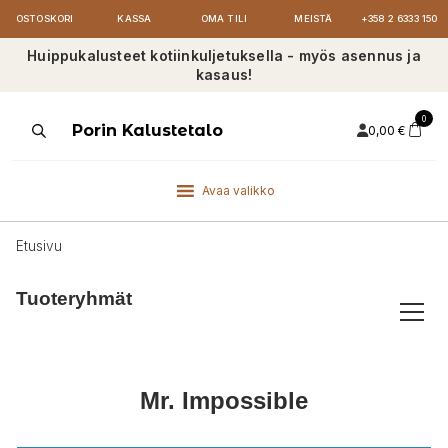
OSTOSKORI
KASSA
OMA TILI
MEISTÄ
+358 2 6333 150
Huippukalusteet kotiinkuljetuksella - myös asennus ja
kasaus!
0
Products
Porin Kalustetalo
0,00
€
search
Avaa valikko
Etusivu
Tuoteryhmät
Mr. Impossible