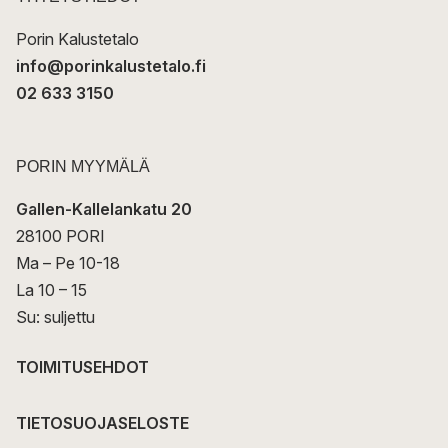
i
Porin Kalustetalo
info@porinkalustetalo.fi
02 633 3150
PORIN MYYMÄLÄ
Gallen-Kallelankatu 20
28100 PORI
Ma – Pe 10-18
La 10 – 15
Su: suljettu
TOIMITUSEHDOT
TIETOSUOJASELOSTE