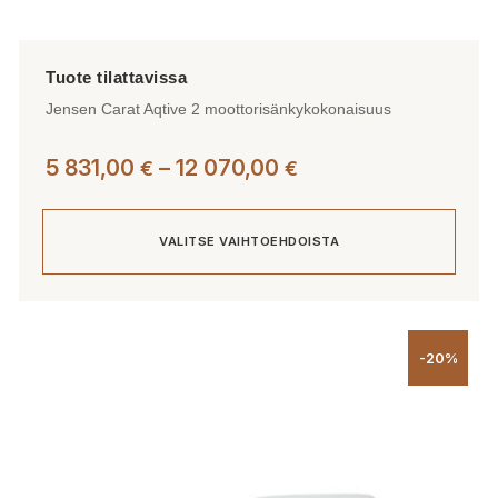
Jensen Carat Aqtive 2 moottorisänkykokonaisuus
Hintaluokka:
5 831,00
–
12 070,00
€
€
5
831,00 €
VALITSE VAIHTOEHDOISTA
-
12
070,00 €
Tällä
tuotteella
-20%
on
useampi
muunnelma.
Voit
tehdä