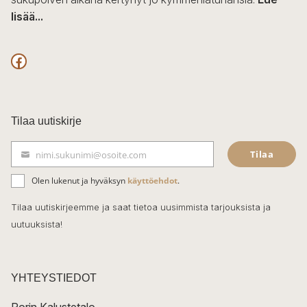
lisää...
F
a
c
Tilaa uutiskirje
e
Tilaa
nimi.sukunimi@osoite.com
b
S
ä
o
Olen lukenut ja hyväksyn
käyttöehdot
.
h
k
o
Tilaa uutiskirjeemme ja saat tietoa uusimmista tarjouksista ja
ö
uutuuksista!
k
p
o
s
t
YHTEYSTIEDOT
i