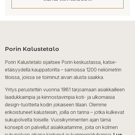
-
10
568,00 €
Tällä
tuotteella
on
useampi
Porin Kalustetalo
muunnelma.
Voit
Porin Kalustetalo sijaitsee Porin keskustassa, katse-
tehdä
etäisyydellä kauppatorilta – samoissa 1200 neliömetrin
valinnat
tiloissa, joissa se toiminut aivan alusta saakka.
tuotteen
sivulla.
Yritys perustettiin vuonna 1981 tarjoamaan asiakkailleen
laadukkaimpia ja kiinnostavimpia koti- ja ulkomaisia
design-tuotteita kodin jokaiseen tilaan. Olemme
erikoistuneet kalusteisiin, joilla on tarina – jotka kulkevat
sukupolvelta toiselle. Vuosikymmenten ajan tämä
konsepti on palvellut asiakkaitamme, joita on kolmen
sukupolven aikana kertynyt jo kymmeniätuhansia.
Lue