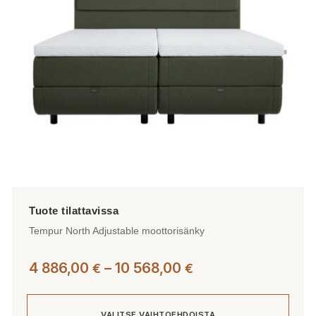
valinnat
tuotteen
sivulla.
Tempur North Adjustable moottorisänky
Hintaluokka:
4 886,00
–
10 568,00
€
€
4
886,00 €
VALITSE VAIHTOEHDOISTA