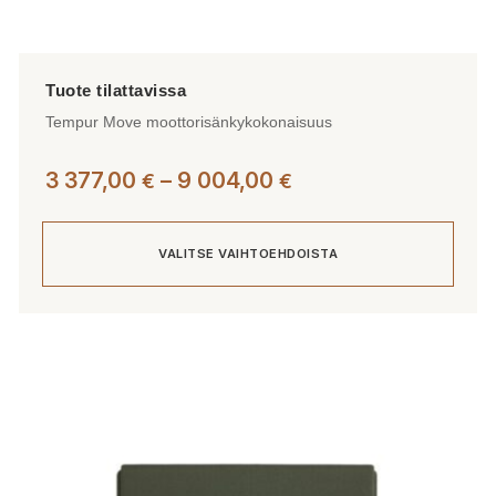
Tempur Move moottorisänkykokonaisuus
Hintaluokka:
3 377,00
–
9 004,00
€
€
3
377,00 €
VALITSE VAIHTOEHDOISTA
-
9
004,00 €
Tällä
tuotteella
on
useampi
muunnelma.
Voit
tehdä