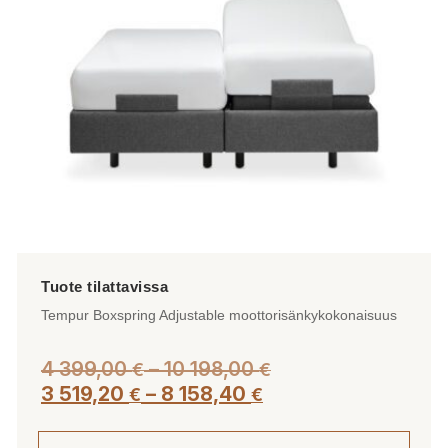
valinnat
tuotteen
sivulla.
Tempur Boxspring Adjustable moottorisänkykokonaisuus
Hintaluokka:
4 399,00
–
10 198,00
€
€
Hintaluokka:
4
3 519,20
–
8 158,40
€
€
3
399,00 €
519,20 €
-