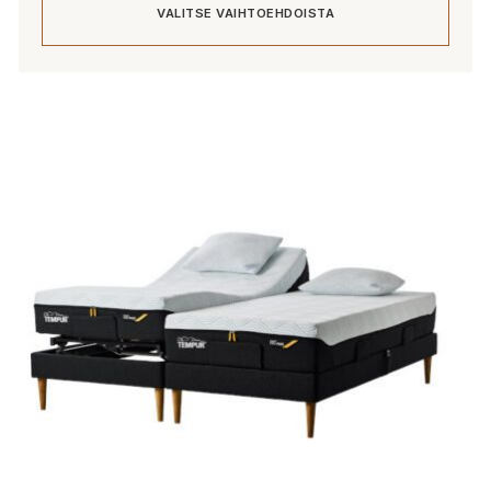
VALITSE VAIHTOEHDOISTA
-
10
8
198,00 €
158,40 €
Tällä
tuotteella
on
useampi
muunnelma.
Voit
tehdä
valinnat
tuotteen
sivulla.