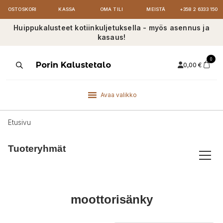
OSTOSKORI
KASSA
OMA TILI
MEISTÄ
+358 2 6333 150
Huippukalusteet kotiinkuljetuksella - myös asennus ja
kasaus!
0
Products
Porin Kalustetalo
0,00
€
search
Avaa valikko
Etusivu
Tuoteryhmät
moottorisänky