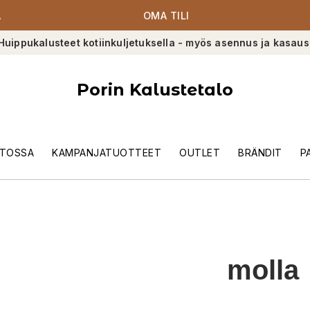
A
OMA TILI
Huippukalusteet kotiinkuljetuksella - myös asennus ja kasaus
Porin Kalustetalo
TOSSA
KAMPANJATUOTTEET
OUTLET
BRÄNDIT
P
molla