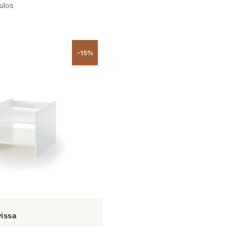
ulos
-15%