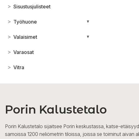
>
Sisustusjulisteet
>
Työhuone
▼
>
Valaisimet
▼
>
Varaosat
>
Vitra
Porin Kalustetalo
Porin Kalustetalo sijaitsee Porin keskustassa, katse-etäisyyd
samoissa 1200 neliömetrin tiloissa, joissa se toiminut aivan a