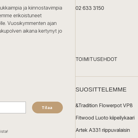
dukkaimpia ja kiinnostavimpia
02 633 3150
Olemme erikoistuneet
iselle. Vuosikymmenten ajan
ukupolven aikana kertynyt jo
TOIMITUSEHDOT
SUOSITTELEMME
&Tradition Flowerpot VP8
Tilaa
Fitwood Luoto kiipeilykaari
Artek A331 riippuvalaisin
ista!