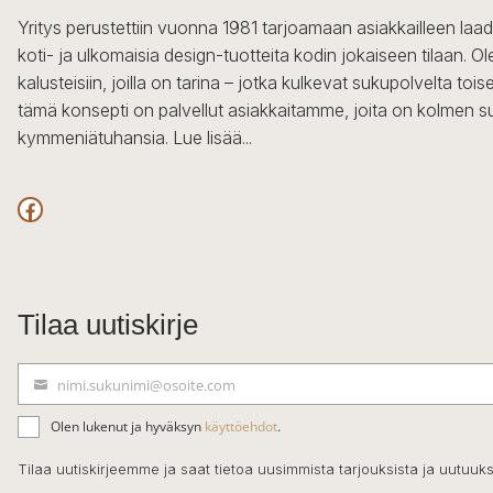
Yritys perustettiin vuonna 1981 tarjoamaan asiakkailleen laa
koti- ja ulkomaisia design-tuotteita kodin jokaiseen tilaan. 
kalusteisiin, joilla on tarina – jotka kulkevat sukupolvelta to
tämä konsepti on palvellut asiakkaitamme, joita on kolmen s
kymmeniätuhansia.
Lue lisää...
Facebook
Tilaa uutiskirje
nimi.sukunimi@osoite.com
S
ä
Olen lukenut ja hyväksyn
käyttöehdot
.
h
k
Tilaa uutiskirjeemme ja saat tietoa uusimmista tarjouksista ja uutuuks
ö