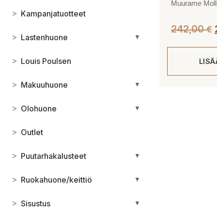
Muurame Molla
>
Kampanjatuotteet
242,00
€
>
Lastenhuone
▼
>
Louis Poulsen
LIS
>
Makuuhuone
▼
>
Olohuone
▼
>
Outlet
>
Puutarhakalusteet
▼
>
Ruokahuone/keittiö
▼
>
Sisustus
▼