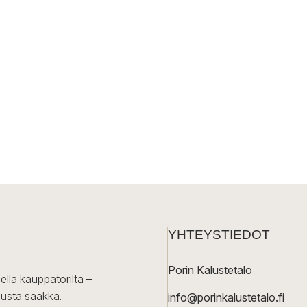
YHTEYSTIEDOT
Porin Kalustetalo
ellä kauppatorilta –
lusta saakka.
info@porinkalustetalo.fi