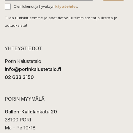
ä
o
Olen lukenut ja hyväksyn
käyttöehdot
.
h
k
o
Tilaa uutiskirjeemme ja saat tietoa uusimmista tarjouksista ja
ö
uutuuksista!
k
p
o
s
t
YHTEYSTIEDOT
i
Porin Kalustetalo
info@porinkalustetalo.fi
02 633 3150
PORIN MYYMÄLÄ
Gallen-Kallelankatu 20
28100 PORI
Ma – Pe 10-18