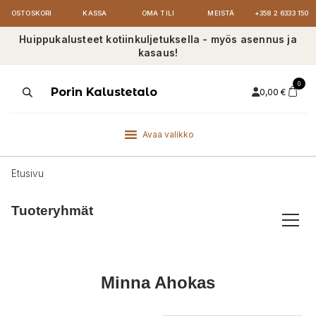
OSTOSKORI
KASSA
OMA TILI
MEISTÄ
+358 2 6333 150
Huippukalusteet kotiinkuljetuksella - myös asennus ja
kasaus!
0
Products
Porin Kalustetalo
0,00
€
search
Avaa valikko
Etusivu
Tuoteryhmät
Minna Ahokas