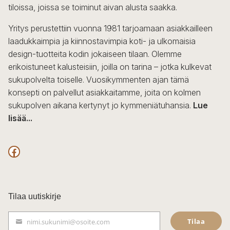
tiloissa, joissa se toiminut aivan alusta saakka.
Yritys perustettiin vuonna 1981 tarjoamaan asiakkailleen
laadukkaimpia ja kiinnostavimpia koti- ja ulkomaisia
design-tuotteita kodin jokaiseen tilaan. Olemme
erikoistuneet kalusteisiin, joilla on tarina – jotka kulkevat
sukupolvelta toiselle. Vuosikymmenten ajan tämä
konsepti on palvellut asiakkaitamme, joita on kolmen
sukupolven aikana kertynyt jo kymmeniätuhansia.
Lue
lisää...
F
a
c
Tilaa uutiskirje
e
Tilaa
nimi.sukunimi@osoite.com
b
S