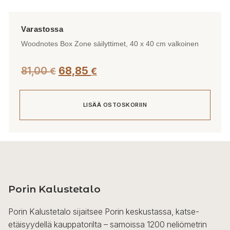
Woodnotes Box Zone säilyttimet, 40 x 40 cm valkoinen
Alkuperäinen
Nykyinen
81,00
68,85
€
€
hinta
hinta
oli:
on:
LISÄÄ OSTOSKORIIN
81,00 €.
68,85 €.
Porin Kalustetalo
Porin Kalustetalo sijaitsee Porin keskustassa, katse-
etäisyydellä kauppatorilta – samoissa 1200 neliömetrin