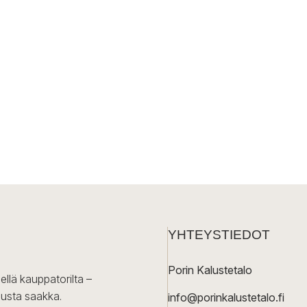
YHTEYSTIEDOT
Porin Kalustetalo
ellä kauppatorilta –
lusta saakka.
info@porinkalustetalo.fi