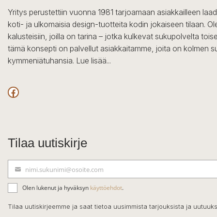
Yritys perustettiin vuonna 1981 tarjoamaan asiakkailleen laa
koti- ja ulkomaisia design-tuotteita kodin jokaiseen tilaan. 
kalusteisiin, joilla on tarina – jotka kulkevat sukupolvelta to
tämä konsepti on palvellut asiakkaitamme, joita on kolmen s
kymmeniätuhansia.
Lue lisää...
Facebook
Tilaa uutiskirje
nimi.sukunimi@osoite.com
S
ä
Olen lukenut ja hyväksyn
käyttöehdot
.
h
k
Tilaa uutiskirjeemme ja saat tietoa uusimmista tarjouksista ja uutuuks
ö