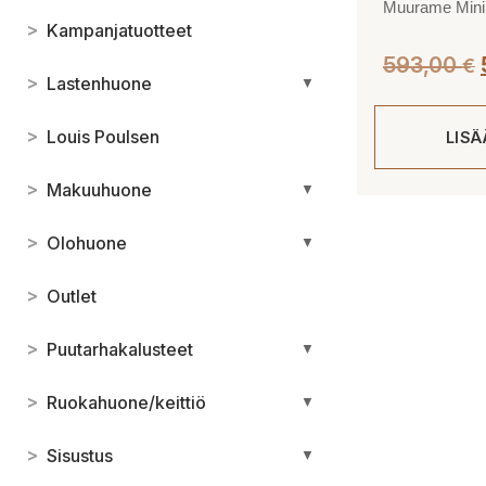
Muurame MiniM
>
Kampanjatuotteet
593,00
€
>
Lastenhuone
▼
>
Louis Poulsen
LIS
>
Makuuhuone
▼
>
Olohuone
▼
>
Outlet
>
Puutarhakalusteet
▼
>
Ruokahuone/keittiö
▼
>
Sisustus
▼