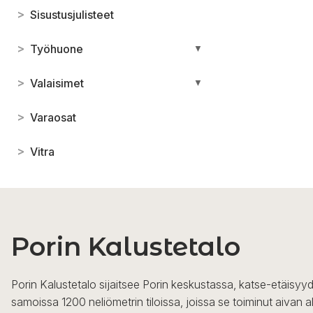
>
Sisustusjulisteet
>
Työhuone
▼
>
Valaisimet
▼
>
Varaosat
>
Vitra
Porin Kalustetalo
Porin Kalustetalo sijaitsee Porin keskustassa, katse-etäisyyd
samoissa 1200 neliömetrin tiloissa, joissa se toiminut aivan a