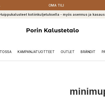
A
OMA TILI
Huippukalusteet kotiinkuljetuksella - myös asennus ja kasaus
Porin Kalustetalo
TOSSA
KAMPANJATUOTTEET
OUTLET
BRÄNDIT
P
minimu