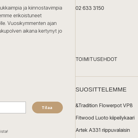
dukkaimpia ja kiinnostavimpia
02 633 3150
Olemme erikoistuneet
iselle. Vuosikymmenten ajan
ukupolven aikana kertynyt jo
TOIMITUSEHDOT
SUOSITTELEMME
&Tradition Flowerpot VP8
Tilaa
Fitwood Luoto kiipeilykaari
Artek A331 riippuvalaisin
ista!