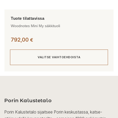
Woodnotes Mini My säkkituoli
792,00
€
VALITSE VAIHTOEHDOISTA
Tällä
tuotteella
on
useampi
Porin Kalustetalo
muunnelma.
Voit
Porin Kalustetalo sijaitsee Porin keskustassa, katse-
tehdä