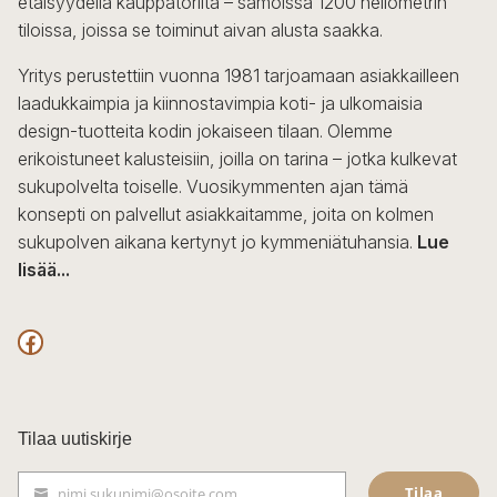
etäisyydellä kauppatorilta – samoissa 1200 neliömetrin
valinnat
tiloissa, joissa se toiminut aivan alusta saakka.
tuotteen
sivulla.
Yritys perustettiin vuonna 1981 tarjoamaan asiakkailleen
laadukkaimpia ja kiinnostavimpia koti- ja ulkomaisia
design-tuotteita kodin jokaiseen tilaan. Olemme
erikoistuneet kalusteisiin, joilla on tarina – jotka kulkevat
sukupolvelta toiselle. Vuosikymmenten ajan tämä
konsepti on palvellut asiakkaitamme, joita on kolmen
sukupolven aikana kertynyt jo kymmeniätuhansia.
Lue
lisää...
F
a
c
Tilaa uutiskirje
e
Tilaa
nimi.sukunimi@osoite.com