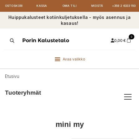
OSTOSKORI
KASSA
OMA TILI
MEISTÄ
+358 2 6333 150
Huippukalusteet kotiinkuljetuksella - myös asennus ja
kasaus!
0
Products
Porin Kalustetalo
0,00
€
search
Avaa valikko
Etusivu
Tuoteryhmät
mini my