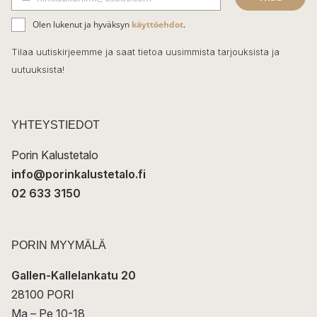
b
S
ä
o
Olen lukenut ja hyväksyn
käyttöehdot
.
h
k
o
Tilaa uutiskirjeemme ja saat tietoa uusimmista tarjouksista ja
ö
uutuuksista!
k
p
o
s
t
YHTEYSTIEDOT
i
Porin Kalustetalo
info@porinkalustetalo.fi
02 633 3150
PORIN MYYMÄLÄ
Gallen-Kallelankatu 20
28100 PORI
Ma – Pe 10-18