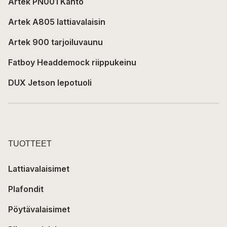
Artek PN001 Kanto
Artek A805 lattiavalaisin
Artek 900 tarjoiluvaunu
Fatboy Headdemock riippukeinu
DUX Jetson lepotuoli
TUOTTEET
Lattiavalaisimet
Plafondit
Pöytävalaisimet