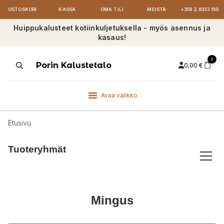
OSTOSKORI
KASSA
OMA TILI
MEISTÄ
+358 2 6333 150
Huippukalusteet kotiinkuljetuksella - myös asennus ja
kasaus!
0
Products
Porin Kalustetalo
0,00
€
search
Avaa valikko
Etusivu
Tuoteryhmät
Mingus