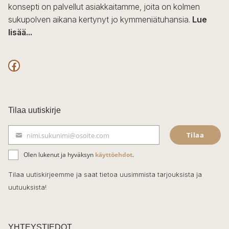
konsepti on palvellut asiakkaitamme, joita on kolmen
sukupolven aikana kertynyt jo kymmeniätuhansia.
Lue
lisää...
F
a
c
Tilaa uutiskirje
e
Tilaa
nimi.sukunimi@osoite.com
b
S
ä
o
Olen lukenut ja hyväksyn
käyttöehdot
.
h
k
o
Tilaa uutiskirjeemme ja saat tietoa uusimmista tarjouksista ja
ö
uutuuksista!
k
p
o
s
t
YHTEYSTIEDOT