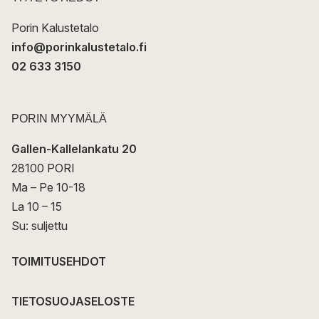
i
Porin Kalustetalo
info@porinkalustetalo.fi
02 633 3150
PORIN MYYMÄLÄ
Gallen-Kallelankatu 20
28100 PORI
Ma – Pe 10-18
La 10 – 15
Su: suljettu
TOIMITUSEHDOT
TIETOSUOJASELOSTE