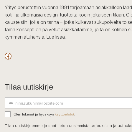
Yritys perustettiin vuonna 1981 tarjoamaan asiakkailleen laa
koti- ja ulkomaisia design-tuotteita kodin jokaiseen tilaan. 
kalusteisiin, joilla on tarina – jotka kulkevat sukupolvelta to
tämä konsepti on palvellut asiakkaitamme, joita on kolmen s
kymmeniätuhansia.
Lue lisää...
Facebook
Tilaa uutiskirje
nimi.sukunimi@osoite.com
S
ä
Olen lukenut ja hyväksyn
käyttöehdot
.
h
k
Tilaa uutiskirjeemme ja saat tietoa uusimmista tarjouksista ja uutuuks
ö