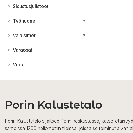
>
Sisustusjulisteet
>
Työhuone
▼
>
Valaisimet
▼
>
Varaosat
>
Vitra
Porin Kalustetalo
Porin Kalustetalo sijaitsee Porin keskustassa, katse-etäisyyd
samoissa 1200 neliömetrin tiloissa, joissa se toiminut aivan a