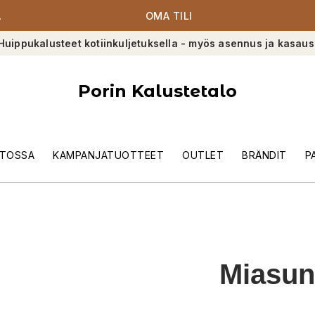
A
OMA TILI
Huippukalusteet kotiinkuljetuksella - myös asennus ja kasaus
Porin Kalustetalo
TOSSA
KAMPANJATUOTTEET
OUTLET
BRÄNDIT
P
Miasun