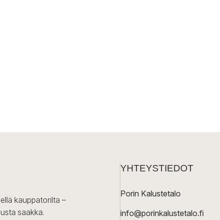
YHTEYSTIEDOT
Porin Kalustetalo
ellä kauppatorilta –
lusta saakka.
info@porinkalustetalo.fi