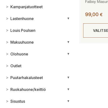
Fatboy Miasun 
>
Kampanjatuotteet
99,00
€
>
Lastenhuone
▼
>
Louis Poulsen
VALITS
>
Makuuhuone
▼
Tällä
tuotteella
>
Olohuone
▼
on
useampi
>
Outlet
muunnelma.
Voit
>
Puutarhakalusteet
▼
tehdä
valinnat
>
Ruokahuone/keittiö
▼
tuotteen
sivulla.
>
Sisustus
▼