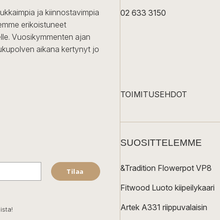
dukkaimpia ja kiinnostavimpia
02 633 3150
Olemme erikoistuneet
iselle. Vuosikymmenten ajan
ukupolven aikana kertynyt jo
TOIMITUSEHDOT
SUOSITTELEMME
&Tradition Flowerpot VP8
Tilaa
Fitwood Luoto kiipeilykaari
Artek A331 riippuvalaisin
ista!