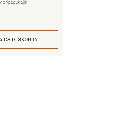
Meripapukaija
ÄÄ OSTOSKORIIN