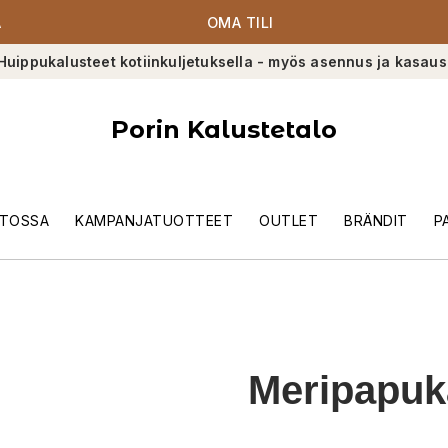
A
OMA TILI
Huippukalusteet kotiinkuljetuksella - myös asennus ja kasaus
Porin Kalustetalo
TOSSA
KAMPANJATUOTTEET
OUTLET
BRÄNDIT
P
Meripapuk