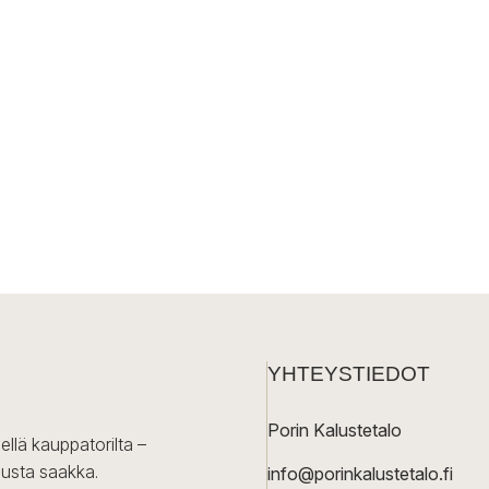
YHTEYSTIEDOT
Porin Kalustetalo
ellä kauppatorilta –
lusta saakka.
info@porinkalustetalo.fi