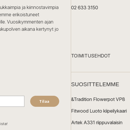
dukkaimpia ja kiinnostavimpia
02 633 3150
Olemme erikoistuneet
iselle. Vuosikymmenten ajan
ukupolven aikana kertynyt jo
TOIMITUSEHDOT
SUOSITTELEMME
&Tradition Flowerpot VP8
Tilaa
Fitwood Luoto kiipeilykaari
Artek A331 riippuvalaisin
ista!