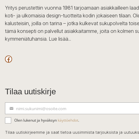
Yritys perustettiin vuonna 1981 tarjoamaan asiakkailleen laa
koti- ja ulkomaisia design-tuotteita kodin jokaiseen tilaan. 
kalusteisiin, joilla on tarina – jotka kulkevat sukupolvelta to
tämä konsepti on palvellut asiakkaitamme, joita on kolmen s
kymmeniätuhansia.
Lue lisää...
Facebook
Tilaa uutiskirje
nimi.sukunimi@osoite.com
S
ä
Olen lukenut ja hyväksyn
käyttöehdot
.
h
k
Tilaa uutiskirjeemme ja saat tietoa uusimmista tarjouksista ja uutuuks
ö