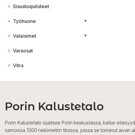
>
Sisustusjulisteet
>
Työhuone
▼
>
Valaisimet
▼
>
Varaosat
>
Vitra
Porin Kalustetalo
Porin Kalustetalo sijaitsee Porin keskustassa, katse-etäisyyd
samoissa 1200 neliömetrin tiloissa, joissa se toiminut aivan a