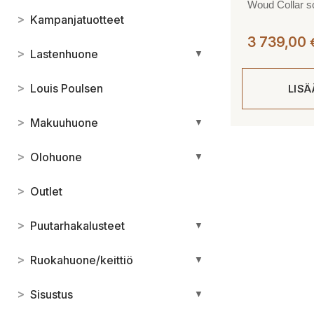
Woud Collar so
>
Kampanjatuotteet
3 739,00
>
Lastenhuone
▼
>
Louis Poulsen
LIS
>
Makuuhuone
▼
>
Olohuone
▼
>
Outlet
>
Puutarhakalusteet
▼
>
Ruokahuone/keittiö
▼
>
Sisustus
▼