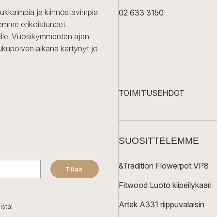
dukkaimpia ja kiinnostavimpia
02 633 3150
Olemme erikoistuneet
iselle. Vuosikymmenten ajan
ukupolven aikana kertynyt jo
TOIMITUSEHDOT
SUOSITTELEMME
&Tradition Flowerpot VP8
Tilaa
Fitwood Luoto kiipeilykaari
Artek A331 riippuvalaisin
ista!