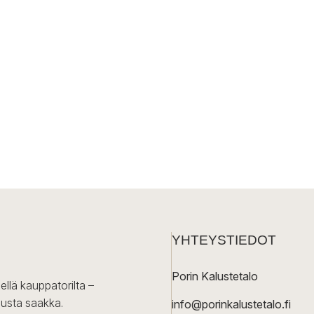
YHTEYSTIEDOT
Porin Kalustetalo
ellä kauppatorilta –
lusta saakka.
info@porinkalustetalo.fi