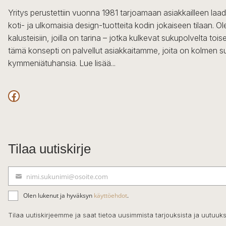
Yritys perustettiin vuonna 1981 tarjoamaan asiakkailleen laa
koti- ja ulkomaisia design-tuotteita kodin jokaiseen tilaan. 
kalusteisiin, joilla on tarina – jotka kulkevat sukupolvelta to
tämä konsepti on palvellut asiakkaitamme, joita on kolmen s
kymmeniätuhansia.
Lue lisää...
Facebook
Tilaa uutiskirje
nimi.sukunimi@osoite.com
S
ä
Olen lukenut ja hyväksyn
käyttöehdot
.
h
k
Tilaa uutiskirjeemme ja saat tietoa uusimmista tarjouksista ja uutuuks
ö