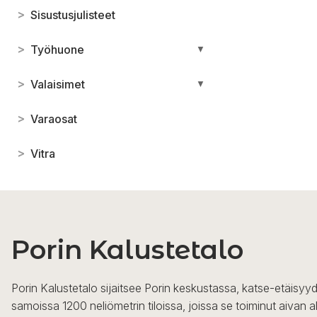
>
Sisustusjulisteet
>
Työhuone
▼
>
Valaisimet
▼
>
Varaosat
>
Vitra
Porin Kalustetalo
Porin Kalustetalo sijaitsee Porin keskustassa, katse-etäisyyd
samoissa 1200 neliömetrin tiloissa, joissa se toiminut aivan a