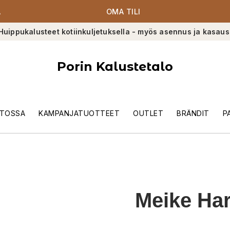
A
OMA TILI
Huippukalusteet kotiinkuljetuksella - myös asennus ja kasaus
Porin Kalustetalo
TOSSA
KAMPANJATUOTTEET
OUTLET
BRÄNDIT
P
Meike Ha