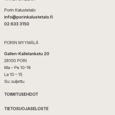
i
Porin Kalustetalo
info@porinkalustetalo.fi
02 633 3150
PORIN MYYMÄLÄ
Gallen-Kallelankatu 20
28100 PORI
Ma – Pe 10-18
La 10 – 15
Su: suljettu
TOIMITUSEHDOT
TIETOSUOJASELOSTE