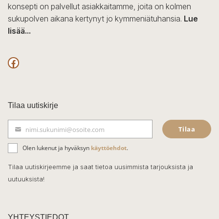
konsepti on palvellut asiakkaitamme, joita on kolmen
sukupolven aikana kertynyt jo kymmeniätuhansia.
Lue
lisää...
F
a
c
Tilaa uutiskirje
e
Tilaa
nimi.sukunimi@osoite.com
b
S
ä
o
Olen lukenut ja hyväksyn
käyttöehdot
.
h
k
o
Tilaa uutiskirjeemme ja saat tietoa uusimmista tarjouksista ja
ö
uutuuksista!
k
p
o
s
t
YHTEYSTIEDOT