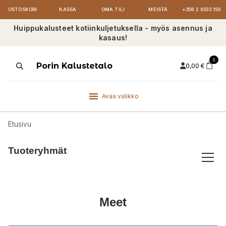
OSTOSKORI
KASSA
OMA TILI
MEISTÄ
+358 2 6333 150
Huippukalusteet kotiinkuljetuksella - myös asennus ja
kasaus!
0
Products
Porin Kalustetalo
0,00
€
search
Avaa valikko
Etusivu
Tuoteryhmät
Meet