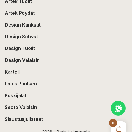
Artek Tuolit
Artek Pöydät
Design Kankaat
Design Sohvat
Design Tuolit
Design Valaisin
Kartell
Louis Poulsen
Pukkijalat
Secto Valaisin
Sisustusjulisteet
0
2026 - Porin Kalustetalo