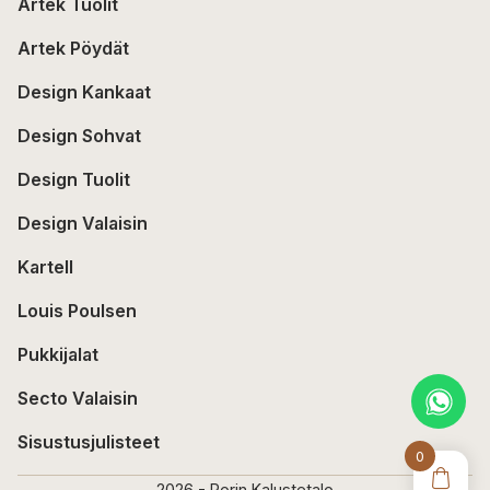
Artek Tuolit
Artek Pöydät
Design Kankaat
Design Sohvat
Design Tuolit
Design Valaisin
Kartell
Louis Poulsen
Pukkijalat
Secto Valaisin
Sisustusjulisteet
0
2026 - Porin Kalustetalo