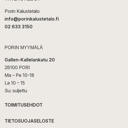
i
Porin Kalustetalo
info@porinkalustetalo.fi
02 633 3150
PORIN MYYMÄLÄ
Gallen-Kallelankatu 20
28100 PORI
Ma – Pe 10-18
La 10 – 15
Su: suljettu
TOIMITUSEHDOT
TIETOSUOJASELOSTE