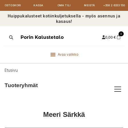
OSTOSKORI
KASSA
OMA TILI
MEISTÄ
+358 2 6333 150
Huippukalusteet kotiinkuljetuksella - myös asennus ja
kasaus!
0
Products
Porin Kalustetalo
0,00
€
search
Avaa valikko
Etusivu
Tuoteryhmät
Meeri Särkkä