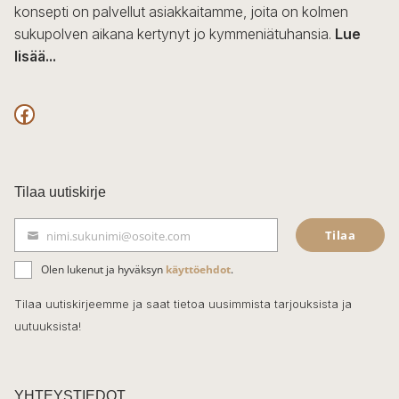
konsepti on palvellut asiakkaitamme, joita on kolmen
sukupolven aikana kertynyt jo kymmeniätuhansia.
Lue
lisää...
F
a
c
Tilaa uutiskirje
e
Tilaa
nimi.sukunimi@osoite.com
b
S
ä
o
Olen lukenut ja hyväksyn
käyttöehdot
.
h
k
o
Tilaa uutiskirjeemme ja saat tietoa uusimmista tarjouksista ja
ö
uutuuksista!
k
p
o
s
t
YHTEYSTIEDOT