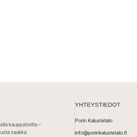
YHTEYSTIEDOT
Porin Kalustetalo
ellä kauppatorilta –
lusta saakka.
info@porinkalustetalo.fi