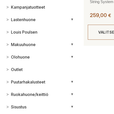
String System
>
Kampanjatuotteet
259,00
€
>
Lastenhuone
▼
>
Louis Poulsen
VALITS
>
Makuuhuone
▼
Tällä
tuotteella
>
Olohuone
▼
on
useampi
>
Outlet
muunnelma.
Voit
>
Puutarhakalusteet
▼
tehdä
valinnat
>
Ruokahuone/keittiö
▼
tuotteen
sivulla.
>
Sisustus
▼