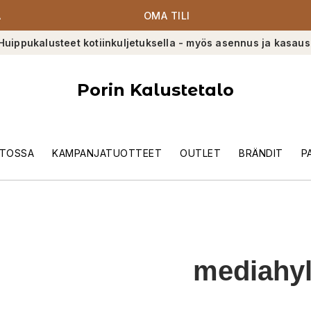
A
OMA TILI
Huippukalusteet kotiinkuljetuksella - myös asennus ja kasaus
Porin Kalustetalo
TOSSA
KAMPANJATUOTTEET
OUTLET
BRÄNDIT
P
mediahyl