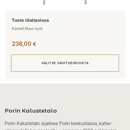
Kartell Maui tuoli
238,00
€
VALITSE VAIHTOEHDOISTA
Tällä
tuotteella
on
useampi
Porin Kalustetalo
muunnelma.
Voit
Porin Kalustetalo sijaitsee Porin keskustassa, katse-
tehdä