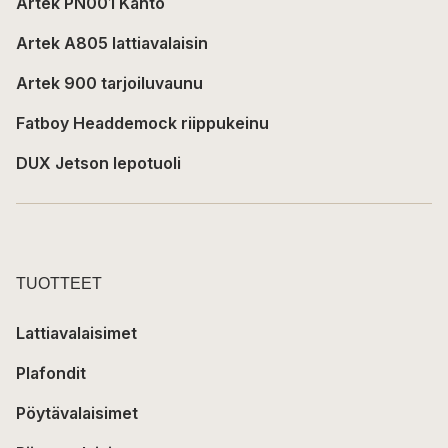
Artek PN001 Kanto
Artek A805 lattiavalaisin
Artek 900 tarjoiluvaunu
Fatboy Headdemock riippukeinu
DUX Jetson lepotuoli
TUOTTEET
Lattiavalaisimet
Plafondit
Pöytävalaisimet