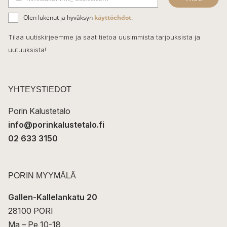
b
S
ä
o
Olen lukenut ja hyväksyn
käyttöehdot
.
h
k
o
Tilaa uutiskirjeemme ja saat tietoa uusimmista tarjouksista ja
ö
uutuuksista!
k
p
o
s
t
YHTEYSTIEDOT
i
Porin Kalustetalo
info@porinkalustetalo.fi
02 633 3150
PORIN MYYMÄLÄ
Gallen-Kallelankatu 20
28100 PORI
Ma – Pe 10-18