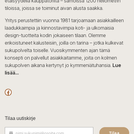
etäisyydellä kauppatorilta – samoissa 1200 neliömetrin
valinnat
tiloissa, joissa se toiminut aivan alusta saakka.
tuotteen
sivulla.
Yritys perustettiin vuonna 1981 tarjoamaan asiakkailleen
laadukkaimpia ja kiinnostavimpia koti- ja ulkomaisia
design-tuotteita kodin jokaiseen tilaan. Olemme
erikoistuneet kalusteisiin, joilla on tarina – jotka kulkevat
sukupolvelta toiselle. Vuosikymmenten ajan tämä
konsepti on palvellut asiakkaitamme, joita on kolmen
sukupolven aikana kertynyt jo kymmeniätuhansia.
Lue
lisää...
F
a
c
Tilaa uutiskirje
e
Tilaa
nimi.sukunimi@osoite.com