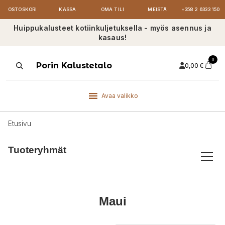
OSTOSKORI
KASSA
OMA TILI
MEISTÄ
+358 2 6333 150
Huippukalusteet kotiinkuljetuksella - myös asennus ja
kasaus!
0
Products
Porin Kalustetalo
0,00
€
search
Avaa valikko
Etusivu
Tuoteryhmät
Maui