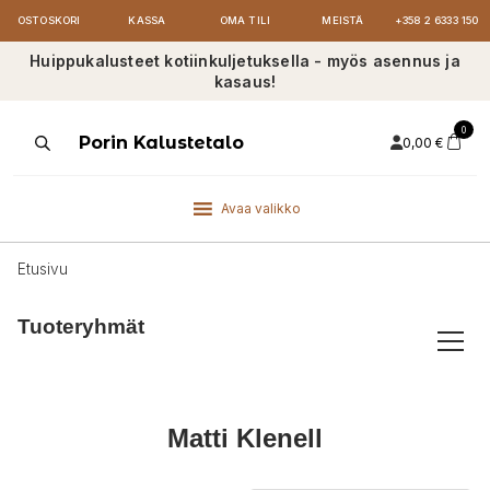
OSTOSKORI
KASSA
OMA TILI
MEISTÄ
+358 2 6333 150
Huippukalusteet kotiinkuljetuksella - myös asennus ja
kasaus!
0
Products
Porin Kalustetalo
0,00
€
search
Avaa valikko
Etusivu
Tuoteryhmät
Matti Klenell