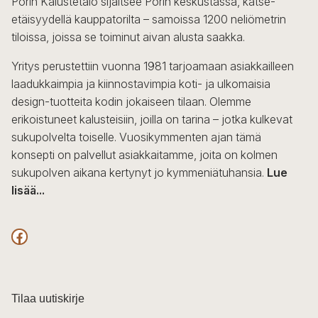
Porin Kalustetalo sijaitsee Porin keskustassa, katse-
tehdä
etäisyydellä kauppatorilta – samoissa 1200 neliömetrin
valinnat
tiloissa, joissa se toiminut aivan alusta saakka.
tuotteen
sivulla.
Yritys perustettiin vuonna 1981 tarjoamaan asiakkailleen
laadukkaimpia ja kiinnostavimpia koti- ja ulkomaisia
design-tuotteita kodin jokaiseen tilaan. Olemme
erikoistuneet kalusteisiin, joilla on tarina – jotka kulkevat
sukupolvelta toiselle. Vuosikymmenten ajan tämä
konsepti on palvellut asiakkaitamme, joita on kolmen
sukupolven aikana kertynyt jo kymmeniätuhansia.
Lue
lisää...
F
a
c
Tilaa uutiskirje
e