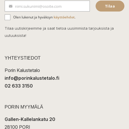
Tilaa
nimi.sukunimi@osoite.com
b
S
ä
o
Olen lukenut ja hyväksyn
käyttöehdot
.
h
k
o
Tilaa uutiskirjeemme ja saat tietoa uusimmista tarjouksista ja
ö
uutuuksista!
k
p
o
s
t
YHTEYSTIEDOT
i
Porin Kalustetalo
info@porinkalustetalo.fi
02 633 3150
PORIN MYYMÄLÄ
Gallen-Kallelankatu 20
28100 PORI