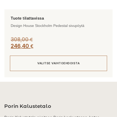
Design House Stockholm Pedestal sivupöytä
308,00
€
246,40
€
VALITSE VAIHTOEHDOISTA
Tällä
tuotteella
on
useampi
Porin Kalustetalo
muunnelma.
Voit