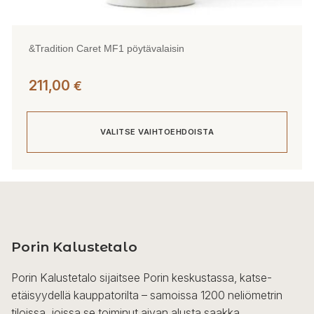
&Tradition Caret MF1 pöytävalaisin
211,00
€
VALITSE VAIHTOEHDOISTA
Tällä
tuotteella
on
useampi
Porin Kalustetalo
muunnelma.
Voit
Porin Kalustetalo sijaitsee Porin keskustassa, katse-
tehdä
etäisyydellä kauppatorilta – samoissa 1200 neliömetrin
valinnat
tiloissa, joissa se toiminut aivan alusta saakka.