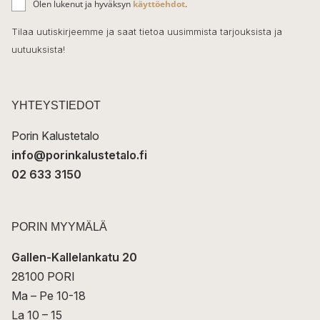
o
Olen lukenut ja hyväksyn
käyttöehdot
.
h
k
o
Tilaa uutiskirjeemme ja saat tietoa uusimmista tarjouksista ja
ö
uutuuksista!
k
p
o
s
t
YHTEYSTIEDOT
i
Porin Kalustetalo
info@porinkalustetalo.fi
02 633 3150
PORIN MYYMÄLÄ
Gallen-Kallelankatu 20
28100 PORI
Ma – Pe 10-18
La 10 – 15