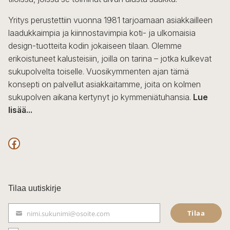
tuotteen
sivulla.
Yritys perustettiin vuonna 1981 tarjoamaan asiakkailleen
laadukkaimpia ja kiinnostavimpia koti- ja ulkomaisia
design-tuotteita kodin jokaiseen tilaan. Olemme
erikoistuneet kalusteisiin, joilla on tarina – jotka kulkevat
sukupolvelta toiselle. Vuosikymmenten ajan tämä
konsepti on palvellut asiakkaitamme, joita on kolmen
sukupolven aikana kertynyt jo kymmeniätuhansia.
Lue
lisää...
F
a
c
Tilaa uutiskirje
e
Tilaa
nimi.sukunimi@osoite.com
b
S
ä