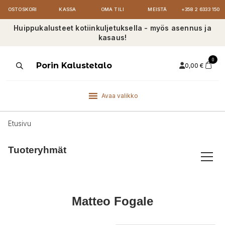
OSTOSKORI
KASSA
OMA TILI
MEISTÄ
+358 2 6333 150
Huippukalusteet kotiinkuljetuksella - myös asennus ja
kasaus!
0
Products
Porin Kalustetalo
0,00
€
search
Avaa valikko
Etusivu
Tuoteryhmät
Matteo Fogale