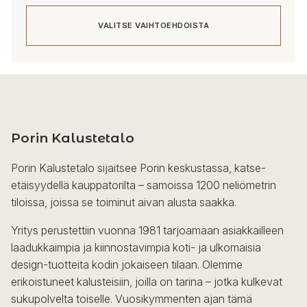
VALITSE VAIHTOEHDOISTA
Tällä
tuotteella
on
useampi
Porin Kalustetalo
muunnelma.
Voit
Porin Kalustetalo sijaitsee Porin keskustassa, katse-
tehdä
etäisyydellä kauppatorilta – samoissa 1200 neliömetrin
valinnat
tiloissa, joissa se toiminut aivan alusta saakka.
tuotteen
sivulla.
Yritys perustettiin vuonna 1981 tarjoamaan asiakkailleen
laadukkaimpia ja kiinnostavimpia koti- ja ulkomaisia
design-tuotteita kodin jokaiseen tilaan. Olemme
erikoistuneet kalusteisiin, joilla on tarina – jotka kulkevat
sukupolvelta toiselle. Vuosikymmenten ajan tämä