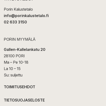
i
Porin Kalustetalo
info@porinkalustetalo.fi
02 633 3150
PORIN MYYMÄLÄ
Gallen-Kallelankatu 20
28100 PORI
Ma – Pe 10-18
La 10 – 15
Su: suljettu
TOIMITUSEHDOT
TIETOSUOJASELOSTE