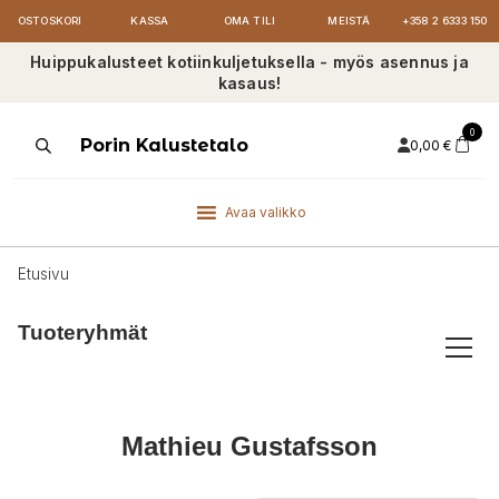
OSTOSKORI
KASSA
OMA TILI
MEISTÄ
+358 2 6333 150
Huippukalusteet kotiinkuljetuksella - myös asennus ja
kasaus!
0
Products
Porin Kalustetalo
0,00
€
search
Avaa valikko
Etusivu
Tuoteryhmät
Mathieu Gustafsson