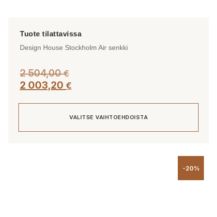
Design House Stockholm Air senkki
2 504,00
€
2 003,20
€
VALITSE VAIHTOEHDOISTA
Tällä
tuotteella
-20%
on
useampi
muunnelma.
Voit