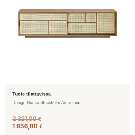
tehdä
valinnat
tuotteen
sivulla.
Design House Stockholm Air tv-taso
2 321,00
€
1 856,80
€