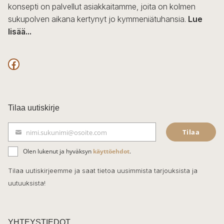
konsepti on palvellut asiakkaitamme, joita on kolmen
sukupolven aikana kertynyt jo kymmeniätuhansia.
Lue
lisää...
F
a
c
Tilaa uutiskirje
e
Tilaa
nimi.sukunimi@osoite.com
b
S
ä
o
Olen lukenut ja hyväksyn
käyttöehdot
.
h
k
o
Tilaa uutiskirjeemme ja saat tietoa uusimmista tarjouksista ja
ö
uutuuksista!
k
p
o
s
t
YHTEYSTIEDOT