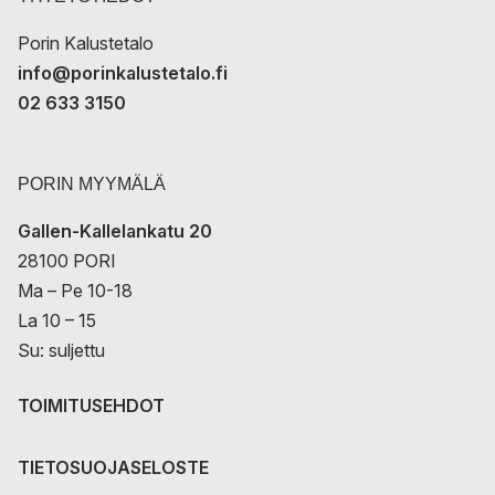
i
Porin Kalustetalo
info@porinkalustetalo.fi
02 633 3150
PORIN MYYMÄLÄ
Gallen-Kallelankatu 20
28100 PORI
Ma – Pe 10-18
La 10 – 15
Su: suljettu
TOIMITUSEHDOT
TIETOSUOJASELOSTE