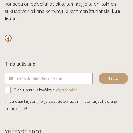
konsepti on palvellut asiakkaitamme, joita on kolmen
sukupolven aikana kertynyt jo kymmeniätuhansia.
Lue
lisää...
F
a
c
Tilaa uutiskirje
e
Tilaa
nimi.sukunimi@osoite.com
b
S
ä
o
Olen lukenut ja hyväksyn
käyttöehdot
.
h
k
o
Tilaa uutiskirjeemme ja saat tietoa uusimmista tarjouksista ja
ö
uutuuksista!
k
p
o
s
t
YHTEYSTIEDOT