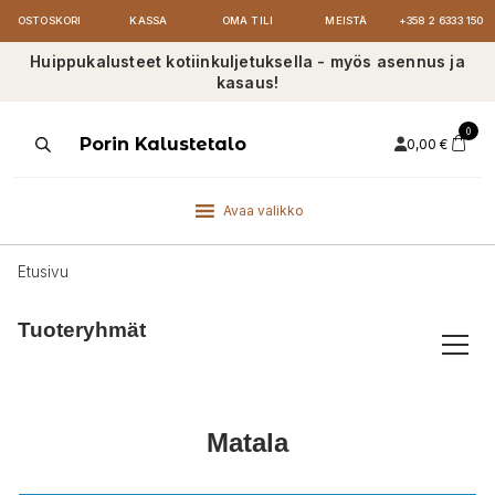
OSTOSKORI
KASSA
OMA TILI
MEISTÄ
+358 2 6333 150
Huippukalusteet kotiinkuljetuksella - myös asennus ja
kasaus!
0
Products
Porin Kalustetalo
0,00
€
search
Avaa valikko
Etusivu
Tuoteryhmät
Matala