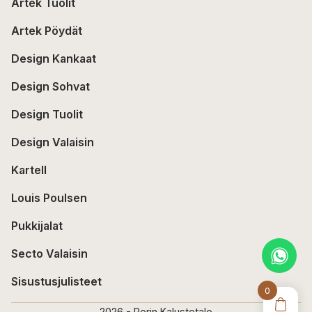
Artek Tuolit
Artek Pöydät
Design Kankaat
Design Sohvat
Design Tuolit
Design Valaisin
Kartell
Louis Poulsen
Pukkijalat
Secto Valaisin
Sisustusjulisteet
0
2026 - Porin Kalustetalo