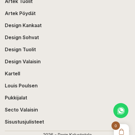
Artek Tuolit
Artek Pöydät
Design Kankaat
Design Sohvat
Design Tuolit
Design Valaisin
Kartell
Louis Poulsen
Pukkijalat
Secto Valaisin
Sisustusjulisteet
0
2026 - Porin Kalustetalo