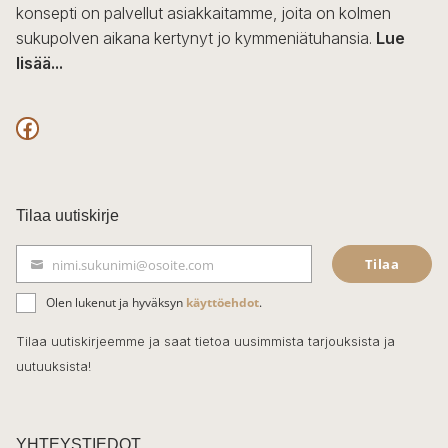
konsepti on palvellut asiakkaitamme, joita on kolmen
sukupolven aikana kertynyt jo kymmeniätuhansia.
Lue
lisää...
F
a
c
Tilaa uutiskirje
e
Tilaa
nimi.sukunimi@osoite.com
b
S
ä
o
Olen lukenut ja hyväksyn
käyttöehdot
.
h
k
o
Tilaa uutiskirjeemme ja saat tietoa uusimmista tarjouksista ja
ö
uutuuksista!
k
p
o
s
t
YHTEYSTIEDOT