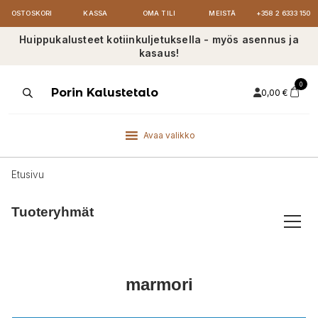
OSTOSKORI
KASSA
OMA TILI
MEISTÄ
+358 2 6333 150
Huippukalusteet kotiinkuljetuksella - myös asennus ja
kasaus!
0
Products
Porin Kalustetalo
0,00
€
search
Avaa valikko
Etusivu
Tuoteryhmät
marmori