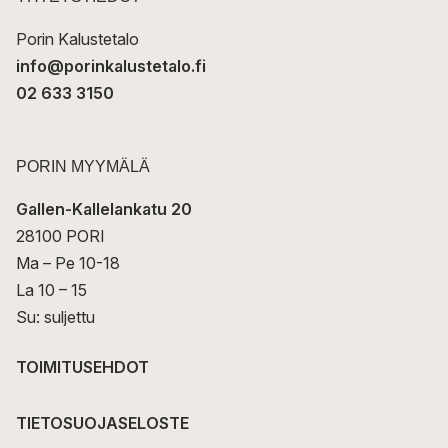
i
Porin Kalustetalo
info@porinkalustetalo.fi
02 633 3150
PORIN MYYMÄLÄ
Gallen-Kallelankatu 20
28100 PORI
Ma – Pe 10-18
La 10 – 15
Su: suljettu
TOIMITUSEHDOT
TIETOSUOJASELOSTE