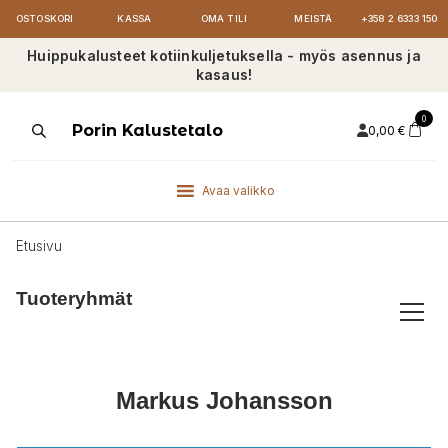
OSTOSKORI
KASSA
OMA TILI
MEISTÄ
+358 2 6333 150
Huippukalusteet kotiinkuljetuksella - myös asennus ja
kasaus!
0
Products
Porin Kalustetalo
0,00
€
search
Avaa valikko
Etusivu
Tuoteryhmät
Markus Johansson