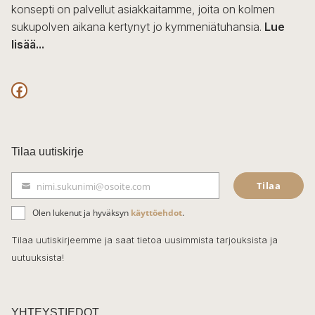
konsepti on palvellut asiakkaitamme, joita on kolmen
sukupolven aikana kertynyt jo kymmeniätuhansia.
Lue
lisää...
F
a
c
Tilaa uutiskirje
e
Tilaa
nimi.sukunimi@osoite.com
b
S
ä
o
Olen lukenut ja hyväksyn
käyttöehdot
.
h
k
o
Tilaa uutiskirjeemme ja saat tietoa uusimmista tarjouksista ja
ö
uutuuksista!
k
p
o
s
t
YHTEYSTIEDOT